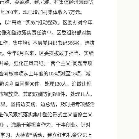
行难、卖菜难、建房难、村集体经济薄弱等
地200亩，现已增加村集体收入5万元。
“高效”“实效”推动整改。区委办对今年
台账和整改落实责任清单。区委组织部对集
工作，集中培训基层党组织书记566名，选拔
责。今年6月以来，区委提拔敢于担当、实绩
纠并举，强化正风肃纪。“两个主义”问题专项
查考核事项从上年度的108项减至18项，减
群众利益问题90件，处理130人，追缴违规
、违规放贷、兼职取酬等问题8件，处理11人，
理成果。坚持边实践、边总结，及时把专项整治
改进作风狠抓落实集中整治形式主义官僚主义
施》，激励干部担当作为、干事创业。针对
大学习、大检查”活动，建立红包礼金登记上