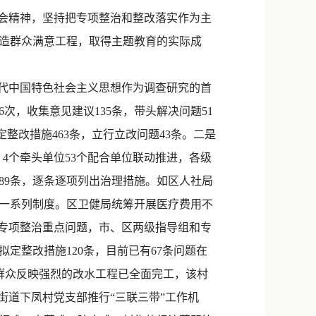
新浪微博
会精神，坚持把专项整治和整改落实作为主
QQ
造群众满意工程，取得主题教育的实际成
微信
代中国特色社会主义思想作为调查研究的首
次，收集意见建议135条，带头解决问题51
定整改措施463条，立行立改问题43条。二是
4个牵头单位53个配合单位联动推进，各级
89条，逐条逐项列出治理措施。如区人社局
一系列制度。区卫健局统筹开展医疗费用不
扣专项整治重点问题，市、区两级指导组和专
定整改措施120条，目前已有67条问题在
，群众反映强烈的改水工程已全面完工，该村
街道下凤村党支部推行“三联三带”工作机