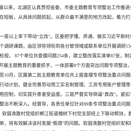
展以来，北湖区认真贯彻省委、市委主题教育专项整治工作推进
在短板，从具体问题抓起，从群众最不满意的地方改起，着力打
是以上率下带动“立改”。区委把学懂、弄通、做实习近平新时
个调研课题，由区领导领衔到各分管领域或联系单位开展调研156
， 87个单位共查摆问题254条，建立整改落实清单87张，制
开展主题教育的重要抓手，一体部署8个方面突出问题专项整治，
至10月，区属第二批主题教育单位共上报查摆专项整治重点问题
行动计划，健全完善劳动用工实名制管理、工资专用账户管理等
用控制，切实提升患者受益度。三是严督实导倒逼“真改”。紧
治不断深入。经督导，各责任单位针对89条专项整治重点问题拟
3%。软弱涣散村党组织郴江街道槐树下村党支部经上下联动帮扶
名单，将有效解决该村发展“瓶颈”的问题。软弱涣散村党组织安和