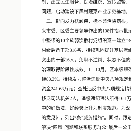
制，建立民生服务、综治维稳、宣传监督、
问题，启动建设下凤村蔬菜产业示范基地，新
二、靶向发力祛顽疾，标本兼治除病根。一
来市委、区委主要领导作出的108件指示
中整顿的10个软弱涣散村党组织逐一建立“
村级后备干部316名，持续巩固提升基层
突出的干部16人，免职不适岗、状态不佳的
治理取得阶段性成效。1—10月，区本级规范
幅83.3%。持续发力整治违反中央八项规定
资金241.68万元；查处违反中央八项规定
移送司法机关2人，追缴违纪违法所得16.
中的好做法、好经验上升为制度规范。为深
的意见》，列出5条“减负措施”。同时，
解决“四风”问题和联系服务群众“最后一公