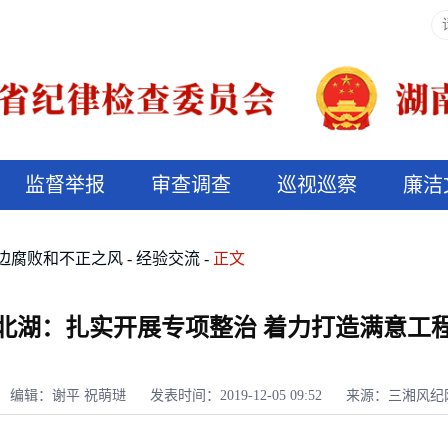
监督举报
审查调查
巡视巡察
廉洁
决算信息公开
说纪法
边腐败和不正之风
经验交流
正文
北湖：扎实开展专项整治 着力打造满意工
编辑：谢平 祝萌琎
发表时间：2019-12-05 09:52
来源：三湘风纪