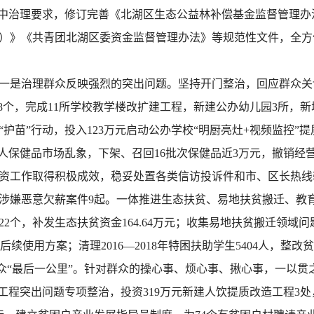
集中治理要求，修订完善《北湖区生态公益林补偿基金监督管理
）》《共青团北湖区委资金监督管理办法》等规范性文件，全方
一是治理群众反映强烈的突出问题。坚持开门整治，回应群众关
48个，完成11所学校教学楼改扩建工程，新建公办幼儿园3所，新
治“护苗”行动，投入123万元启动公办学校“明厨亮灶+视频监控
人保健品市场乱象，下架、召回16批次保健品近3万元，撤销经
资工作取得积极成效，稳妥处置各类信访投诉件和市、区长热线转办
移送涉嫌恶意欠薪案件9起。一体推进生态扶贫、易地扶贫搬迁、
2个，补发生态扶贫资金164.64万元；收集易地扶贫搬迁领域
定后续使用方案；清理2016—2018年特困扶助学生5404人，
务群众“最后一公里”。针对群众的操心事、烦心事、揪心事，一以贯
工程突出问题专项整治，投资319万元新建人饮提质改造工程3处