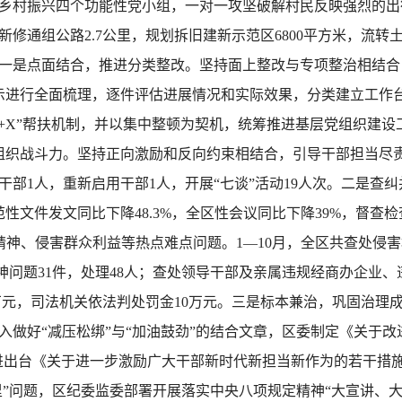
乡村振兴四个功能性党小组，一对一攻坚破解村民反映强烈的出
修通组公路2.7公里，规划拆旧建新示范区6800平方米，流转土
是点面结合，推进分类整改。坚持面上整改与专项整治相结合，以
批示进行全面梳理，逐件评估进展情况和实际效果，分类建立工作
3+X”帮扶机制，并以集中整顿为契机，统筹推进基层党组织建设
党组织战斗力。坚持正向激励和反向约束相结合，引导干部担当尽
干部1人，重新启用干部1人，开展“七谈”活动19人次。二是查
性文件发文同比下降48.3%，全区性会议同比下降39%，督查检
精神、侵害群众利益等热点难点问题。1—10月，全区共查处侵害
精神问题31件，处理48人；查处领导干部及亲属违规经商办企业
1万元，司法机关依法判处罚金10万元。三是标本兼治，巩固治
入做好“减压松绑”与“加油鼓劲”的结合文章，区委制定《关于
跟进出台《关于进一步激励广大干部新时代新担当新作为的若干措
里”问题，区纪委监委部署开展落实中央八项规定精神“大宣讲、