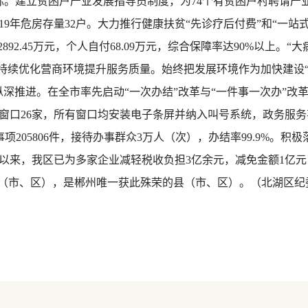
标。建立贫困户产业发展指导员制度，为74个有贫困户村聘请产
2019年危房存量32户。大力推行健康扶贫“先诊疗后付费”和“一
2892.45万元，个人自付68.09万元，综合保障率达90%以上。
三是持续优化营商环境提升服务质量。始终把发展环境作为加快建设
纵深推进。在全市率先启动“一次办结”改革与“一件事一次办”改
事窗口26家，所有窗口均安装电子条屏并纳入叫号系统，政务服
务事项205806件，接待办事群众3万人（次），办结率99.9%
以来，我区已为多家企业减轻税收负担3亿余元，减免金额1亿
县（市、区），是郴州唯一获此殊荣的县（市、区）。（北湖区纪