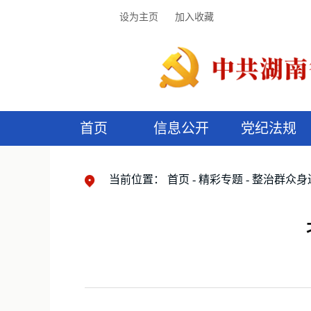
设为主页
加入收藏
首页
信息公开
党纪法规
领导机构
党内法规
监督曝光
执纪审查
廉润湖湘
资料库
工作程序
国家法律
信访举报
党纪政务处分
湖湘好家风
组织机构
纪法课堂
清风文苑
预
漫
当前位置：
首页
精彩专题
整治群众身