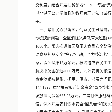
交制度。结合开展扶贫领域“一季一专题”
《北湖区公办学校临聘教师管理办法（试行
子。
三、紧扣民心抓落实，情系民生显担当。
“大班额”问题，全区消除义务教育大班额3
1080个。常态推进校园及周边食品安全整
动食品药品安全“护老”行动，全力整治老年
家，责令退赔13万余元。根治拖欠农民工工
解决拖欠金额近4000万元，向公安机关
资金涉嫌被趴账、挪用、侵占、滞留等问题2
145.1万元易地扶贫搬迁结余资金“量身”制
发放扶助资金635.23万元。二是打通服
设。深入开展农村饮水安全“回头看”和饮水