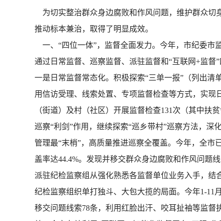
为切实整治群众身边腐败和作风问题，维护群众切身
推动标本兼治，取得了明显成效。
一、“四位一体”，监督全面发力。今年，市纪委市
通过日常监督、巡察监督、派驻监督和“互联网+监督
一是日常监督常态化。积极探索“三单一报”（列出清
用信访受理、线索处置、专项监督检查等方式，实现日
（街道）及村（社区）开展监督检查131次（其中扶贫
巡察“利剑”作用，继续探索“巡乡带村”巡察方法，
管理最“末梢”，高质量推进巡察全覆盖。今年，全市已
盖率达44.4%。发现并移交群众身边腐败和作风问题
派驻纪检监察组从强化熟悉各监督单位业务入手，结
纪检监察组织单打独斗、大包大揽的局面。今年1-11
移交问题线索78条，利用红脸出汗、咬耳扯袖等监督