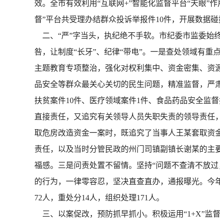
效。全市有效利用“互联网+”智能化监督平台“天眼
督”平台共受理办结群众投诉举报件10件，开展数据碰
二、“严”字当头，执纪绝不手软。市纪委市监委始
咎，让制度“长牙”、纪律“带电”。一是查处领域有
主题教育专项整治，强化对权利集中、资金密集、资
品安全等群众最关心关切的民生问题，精准监督，严肃
扶贫案件10件、医疗领域案件1件、食品药品安全监
直接责任，又追究有关领导人员失职失责的领导责任，
取危房改造资金一案时，既追究了当事人王某套取资
责任，以及当时分管民政的州门司镇副镇长谢某的主
福感。三是问责处置不留情。坚持“问题不查清不放过
的行为，一律零容忍，坚决直查直办，通报曝光。今年1
72人，重处分14人，组织处理171人。
三、以案促改，预防抓早抓小。积极运用“1+X”监