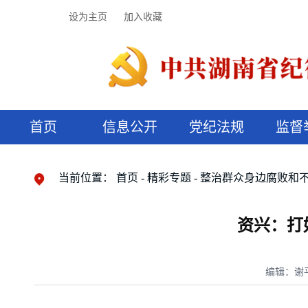
设为主页
加入收藏
首页
信息公开
党纪法规
监督
领导机构
党内法规
监督曝光
执纪审查
廉润湖湘
资料库
工作程序
国家法律
信访举报
党纪政务处分
湖湘好家风
组织机构
纪法课堂
清风文苑
预决算信
漫说纪法
当前位置：
首页
精彩专题
整治群众身边腐败和
资兴：打
编辑：谢