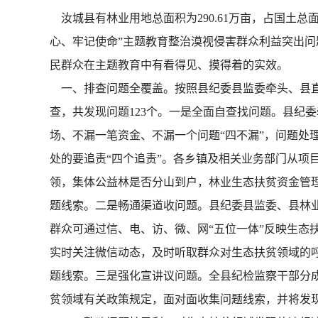
汝城县有林业用地总面积为290.61万亩，占国土总
心、牢记使命”主题教育整治漠视侵害群众利益突出
民群众在主题教育中有看得见、摸得着的实效。
一、排查问题全覆盖。按照县纪委县监委牵头、县直
查，共发现问题123个。一是全面自查找问题。县纪
场、不漏一笔资金、不漏一个问题“四不漏”，问题处
处的要追责“四个追责”。各乡镇及相关业务部门从项
领，集体公益林是否分山到户，林业生态扶贫资金管
题线索。二是畅通渠道收问题。县纪委县监委、县林
群众可通过信、电、访、微、网“五位一体”反映生态
实时关注微信动态，及时听取群众对生态扶贫领域的呼
题线索。三是强化宣讲议问题。全县纪检监察干部分成
贫领域有关政策规定，面对面收集问题线索，并将发