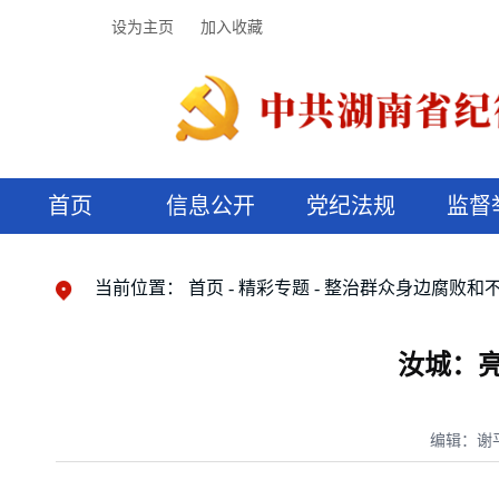
设为主页
加入收藏
首页
信息公开
党纪法规
监督
领导机构
党内法规
监督曝光
执纪审查
廉润湖湘
资料库
工作程序
国家法律
信访举报
党纪政务处分
湖湘好家风
组织机构
纪法课堂
清风文苑
预决算信
漫说纪法
当前位置：
首页
精彩专题
整治群众身边腐败和
汝城：
编辑：谢