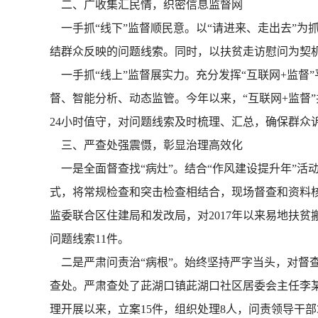
二、广收集汇民情，织密信息监督网
一手抓“线下”监督顺民意。以“请进来、走出去”为
结群众反映的问题线索。同时，以扶贫走访慰问为契机
一手抓“线上”监督展实力。充分发挥“互联网+监督
督、智能分析、动态监管。今年以来，“互联网+监督”
24小时值守，对问题线索及时梳理、汇总，确保群众
三、严查处强震慑，彰显治理高效化
一是全面督查找“病灶”。结合“作风建设提升年”活
式，将常规检查和突击检查相结合，现场督查和资料
监委联合区住建局和发改局，对2017年以来易地扶贫
问题线索11件。
二是严肃问责治“病根”。始终坚持严字当头，对督
查处。严肃查处了茈湖口镇茈湖口社区居委会主任李某
理开展以来，立案15件，组织处理8人，问责领导干部