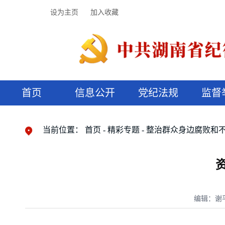
设为主页
加入收藏
首页
信息公开
党纪法规
监督
领导机构
党内法规
监督曝光
执纪审查
廉润湖湘
资料库
工作程序
国家法律
信访举报
党纪政务处分
湖湘好家风
组织机构
纪法课堂
清风文苑
预决算信
漫说纪法
当前位置：
首页
精彩专题
整治群众身边腐败和
编辑：谢