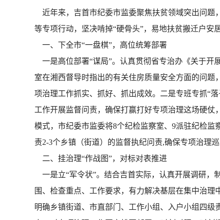
近年来，吉首市纪委市监委聚焦扶贫领域突出问题，精
等专项行动，坚决啃掉“硬骨头”，易地扶贫搬迁户安居
一、下全市“一盘棋”，高位统筹部署
一是高位部署“谋局”。认真贯彻省专治办《关于开展
室在湘西督导时指出的有关住房质量安全方面的问题，
项治理工作抓实、抓好、抓出成效。二是专班专抓“落
工作开展监督问责，确保打赢打好专项治理这场硬仗，
模式，市纪委市监委将8个纪检监察室、9派驻纪检监
责2-3个乡镇（街道）的监督执纪问责,确保专项治理
二、挂治理“作战图”，对标对表推进
一是立“军令状”。结合吉首实际，认真开展调研，
围、检查重点、工作要求，有力解决基层在集中治理中
明确乡镇街道、市直部门、工作小组、入户小组四级责