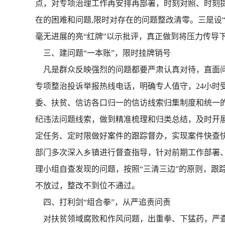
点，对专项治理工作再安排再部署，时刻对照、时刻
在的困难和问题,限时对存在的问题整改清零。三是设“
毫无进展的亮“红牌”以示批评，真正做到将压力传导下
三、建问题“一本账”，限时挂牌销号
凡是群众反映强烈的问题都要严肃认真对待，直面问
专项整治投诉举报热线电话，明确专人值守，24小
委、扶贫、信访各口归一的信访线索归集制度和统一的
纪违法问题线索，做到精准梳理和归类总结，及时开
定任务、定时限做好案件的跟踪督办，实现案件快查快
部门多次深入乡镇进行督查指导，针对前期工作部署
理小组自查发现的问题，按照“三清三边”的原则，跟
不放过，整改不到位不通过。
四、打利剑“组合拳”，从严追责问责
对扶贫领域腐败和作风问题，出重拳、下猛药，严查