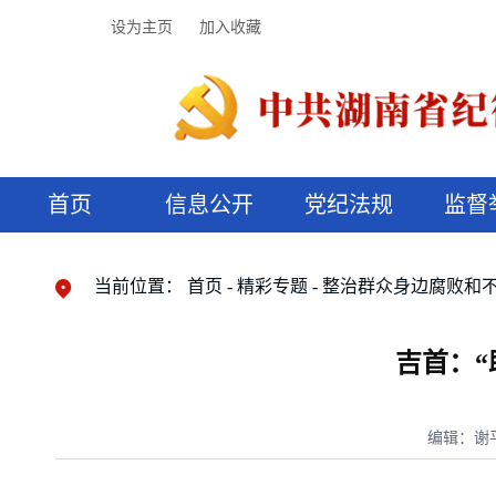
设为主页
加入收藏
首页
信息公开
党纪法规
监督
领导机构
党内法规
监督曝光
执纪审查
廉润湖湘
资料库
工作程序
国家法律
信访举报
党纪政务处分
湖湘好家风
组织机构
纪法课堂
清风文苑
预决算信
漫说纪法
当前位置：
首页
精彩专题
整治群众身边腐败和
吉首：“
编辑：谢