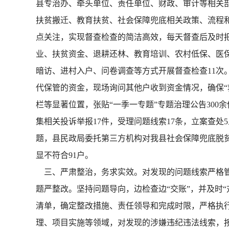
县专治办、牵头单位、责任单位、财政、审计等相关
扶贫搬迁、教育扶贫、社会保障兜底相关政策、流程
点关注，实现督查检查的简洁高效，每天督查后及时
业、扶贫资金、退耕还林、教育培训、农村低保、医
暗访、进村入户、问卷调查等方式开展督查检查11
代保管的资金，现场询问其他户收到资金情况，确保“
栏等显著位置，张贴“一季一专题”专题治理公告300
集相关投诉举报17件，受理问题线索17条，立案查处5
题，县民政局委托第三方机构对我县社会保障兜底脱贫对
显不符合91户。
三、严肃整治，务求实效。对发现的问题线索严格管
题严整改。坚持问题导向，边检查边“交账”，并及时“
清单，确定整改措施、责任领导和完成时限，严格执
理、项目实施等领域，对发现的涉嫌违纪违法线索，