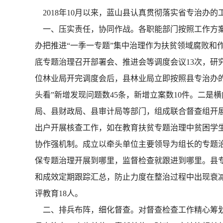
2018年10月以来，蓝山县认真贯彻落实省专治办
一、压实责任，协同作战。各职能部门按照工作方案
办把推进“一季一专题”集中治理作为扶贫领域腐败和
底专题治理召开部署会、推进会等调度会议13次，研
位林业局开完调度会后，县林业局立即按照县专治办的
头看”新增发现问题数45条，新增立案数10件。二
局、县财政局、县审计局等部门，组成联合督查组开展
出户开展核查工作，如在教育扶贫专题治理中贫困学
协作强机制。成立以牵头单位主要领导为组长的专题
保专题治理开展到哪里，监督检查就跟进到哪里。县专
和成效定期跟踪汇总，防止力度在整治过程中出现衰减
评教育18人。
二、排兵布阵，细化督查。对督查检查工作精心筹划