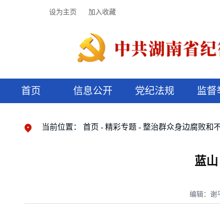
设为主页
加入收藏
首页
信息公开
党纪法规
监督
领导机构
党内法规
监督曝光
执纪审查
廉润湖湘
资料库
工作程序
国家法律
信访举报
党纪政务处分
湖湘好家风
组织机构
纪法课堂
清风文苑
预决算信
漫说纪法
当前位置：
首页
精彩专题
整治群众身边腐败和
蓝山
编辑：谢