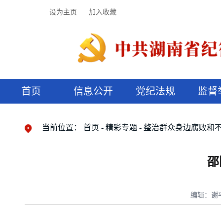
设为主页
加入收藏
首页
信息公开
党纪法规
监督
领导机构
党内法规
监督曝光
执纪审查
廉润湖湘
资料库
工作程序
国家法律
信访举报
党纪政务处分
湖湘好家风
组织机构
纪法课堂
清风文苑
预决算信
漫说纪法
当前位置：
首页
精彩专题
整治群众身边腐败和
邵
编辑：谢