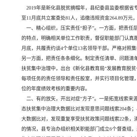
2019年是新化县脱贫摘帽年，县纪委县监委根据省
至11月底共立案查处81人，追缴违规资金264.89万元，
一、精心组织，压实责任“担子”。一方面，把责任层
的特点，明确相关单位工作职责，督促职能部门认真履
月底，共履责约谈4个单位13名领导干部。严格对照
另一方面，把责任条条细化。制定责任清单、问题清
扶贫集中治理中，出台《新化县教育局“发展教育脱贫
每项任务的责任领导和责任股室，并实行项目化管理
位的年度绩效考核的重要内容。
二、有的放矢，开出对症“方子”。一是拓宽线索来源
态扶贫集中治理大数据比对发现意思问题线索204条；易地
大数据比对，发现重复享受扶贫政策问题线索22条，
的情况，县专治办组织相关职能部门成立6个督查组