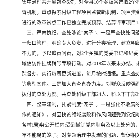
集中治理共开展督查6次，对全县10个乡镇各选取2个
督机制。重点探索村级工程项目监管新机制，项目资金
进行的改革试点工作已独立完成预算、结算评审项目13
三、严肃执纪，查处涉贫“案子”。一是严查快处问
一归口管理，明确专人负责，进行分类梳理，建立明
不力的，予以追责问责，对2个乡镇的党委书记和纪
域信访件挂牌销号专项行动。对2018年以来未办结、
踪督办，实行每周更新进度，每月按时通报。重点查办了
等典型案件。三是加大直查直办力度。对群众反映强
拨付的查处力度。共查处科级干部24人，科以下干部3
四、整章建制，扎紧制度“笼子”。一是强化不敢腐的
作的通知》，对因扶贫领域腐败和作风问题受到党纪政
各村(居)务公开栏内;受到撤销党内职务及以上处分的，
牢不能腐的笼子。对专题治理中发现的问题，督促相