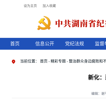
设为主页
加入收藏
首页
信息公开
党纪法规
监督
领导机构
党内法规
监督曝光
执纪审查
廉润湖湘
资料库
工作程序
国家法律
信访举报
党纪政务处分
湖湘好家风
组织机构
纪法课堂
清风文苑
预决算信
漫说纪法
当前位置：
首页
精彩专题
整治群众身边腐败和
新化：
编辑：谢