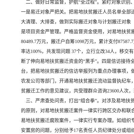
二、做好日常监督，护航“全过程”。紧盯对象识别
一是易迁对象严把关。把易地扶贫搬迁人员名单全部送 
大清理、大排查，做到实际搬迁对象与计划搬迁对象（
是项目资金严管理。严格监督资金使用，对易地扶贫
80489.7万元，搬迁户自筹1098万元，累计支付87
率达100%，共发现问题 37个，立行立改34人，移
断了伸向易地扶贫搬迁资金的“黑手”。四是信访接待全
台，把易地扶贫搬迁的信访举报列为重点办理事项，
农发公司等部门，开通易地扶贫搬迁流动监督执纪车
贫搬迁工作的意见建议，共受理群众咨询23600人次，
三、严肃查处问责，打出“组合拳”。对涉及易地扶
的原则，对易地扶贫搬迁案件一律实行跨区交办和联
易地扶贫搬迁腐败案件，一律实行专案办理。如组织
安置房的问题，分别给予17名责任人员纪律处分或组