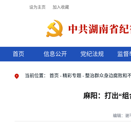
设为主页
加入收藏
首页
信息公开
党纪法规
监督
领导机构
党内法规
监督曝光
执纪审查
廉润湖湘
资料库
工作程序
国家法律
信访举报
党纪政务处分
湖湘好家风
组织机构
纪法课堂
清风文苑
预决算信
漫说纪法
当前位置：
首页
精彩专题
整治群众身边腐败和
麻阳：打出“组
编辑：谢