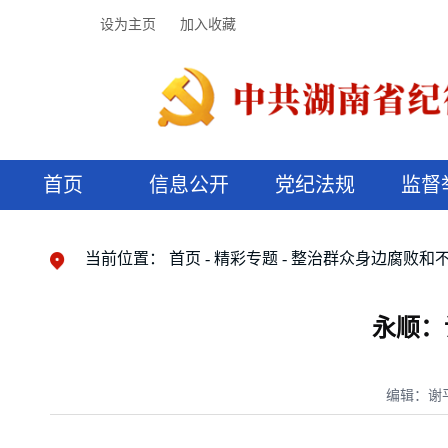
设为主页
加入收藏
首页
信息公开
党纪法规
监督
领导机构
党内法规
监督曝光
执纪审查
廉润湖湘
资料库
工作程序
国家法律
信访举报
党纪政务处分
湖湘好家风
组织机构
纪法课堂
清风文苑
预决算信
漫说纪法
当前位置：
首页
精彩专题
整治群众身边腐败和
永顺：
编辑：谢