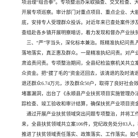
项治理“组合拳”。专项整治办采取抽查、交叉检查、
开展专项巡察。审计部门对重点项目、重点企业、大
底，安排专人受理群众投诉。对近年来已查处案件涉
查组赴各乡镇开展明察暗访，着力发现和督办产业扶
三、“严”字当头，深化标本兼治。既精准执纪问责
落地落实，真正惠及群众。一是精准执纪问责。对产
肃追责问责。专项整治期间，全县纪检监察机关共立案查
众资金。把“拔了毛的”资金还回去，该清退的及时清
退还群众6.74万元，涉及群众50户，取得了良好
堵塞漏洞，出台了《永顺县产业扶贫项目实施管理办
踪检查、竣工验收和审计结算，确保扶贫产业项目资
通过开展产业扶贫领域突出问题专项整治，并将工作
来，全县扶贫领域共立案106件，党纪政务处分83人，
推进了扶贫领域责任落实、政策落实、工作落实。如今