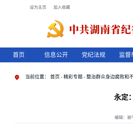
设为主页
加入收藏
首页
信息公开
党纪法规
监督
领导机构
党内法规
监督曝光
执纪审查
廉润湖湘
资料库
工作程序
国家法律
信访举报
党纪政务处分
湖湘好家风
组织机构
纪法课堂
清风文苑
预决算信
漫说纪法
当前位置：
首页
精彩专题
整治群众身边腐败和
永定
编辑：谢