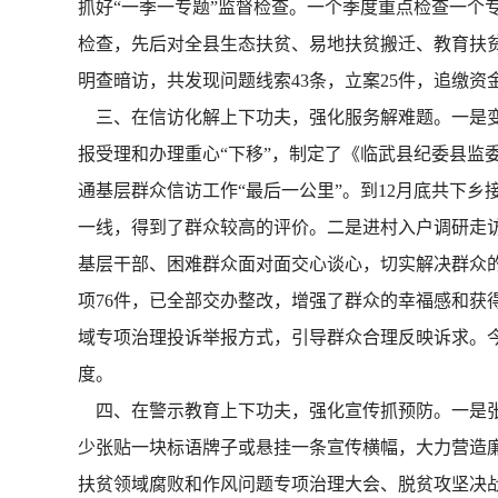
抓好“一季一专题”监督检查。一个季度重点检查一个
检查，先后对全县生态扶贫、易地扶贫搬迁、教育扶贫、
明查暗访，共发现问题线索43条，立案25件，追缴资金10
三、在信访化解上下功夫，强化服务解难题。一是变
报受理和办理重心“下移”，制定了《临武县纪委县监
通基层群众信访工作“最后一公里”。到12月底共下乡
一线，得到了群众较高的评价。二是进村入户调研走访
基层干部、困难群众面对面交心谈心，切实解决群众的
项76件，已全部交办整改，增强了群众的幸福感和获
域专项治理投诉举报方式，引导群众合理反映诉求。今
度。
四、在警示教育上下功夫，强化宣传抓预防。一是张贴
少张贴一块标语牌子或悬挂一条宣传横幅，大力营造廉
扶贫领域腐败和作风问题专项治理大会、脱贫攻坚决