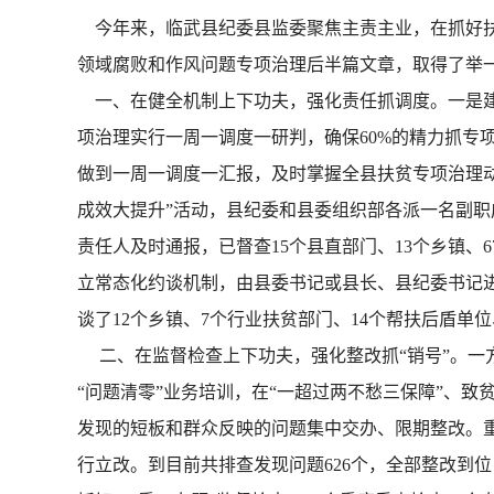
今年来，临武县纪委县监委聚焦主责主业，在抓好扶
领域腐败和作风问题专项治理后半篇文章，取得了举
一、在健全机制上下功夫，强化责任抓调度。一是建
项治理实行一周一调度一研判，确保60%的精力抓专
做到一周一调度一汇报，及时掌握全县扶贫专项治理动
成效大提升”活动，县纪委和县委组织部各派一名副
责任人及时通报，已督查15个县直部门、13个乡镇、
立常态化约谈机制，由县委书记或县长、县纪委书记
谈了12个乡镇、7个行业扶贫部门、14个帮扶后盾单
二、在监督检查上下功夫，强化整改抓“销号”。一方
“问题清零”业务培训，在“一超过两不愁三保障”、
发现的短板和群众反映的问题集中交办、限期整改。
行立改。到目前共排查发现问题626个，全部整改到