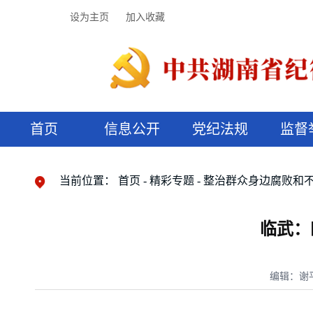
设为主页
加入收藏
首页
信息公开
党纪法规
监督
领导机构
党内法规
监督曝光
执纪审查
廉润湖湘
资料库
工作程序
国家法律
信访举报
党纪政务处分
湖湘好家风
组织机构
纪法课堂
清风文苑
预决算信
漫说纪法
当前位置：
首页
精彩专题
整治群众身边腐败和
临武：
编辑：谢