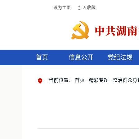
设为主页
加入收藏
首页
信息公开
党纪法规
领导机构
党内法规
监督曝光
执纪审查
廉润湖湘
资料库
工作程序
国家法律
信访举报
党纪政务处分
湖湘好家风
组织机构
纪法课堂
清风文苑
预
漫
当前位置：
首页
精彩专题
整治群众身