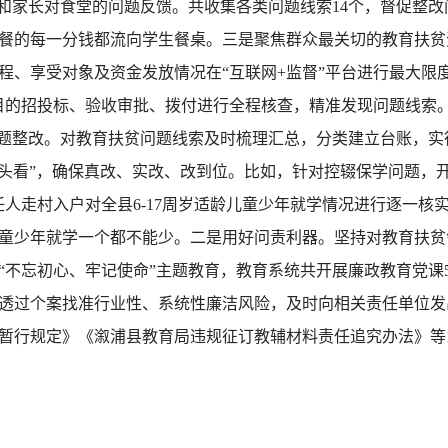
和家长对食堂的问题反馈。共收集各类问题线索14个，督促整改问题
餐的每一分钱都流向学生餐桌。三是聚焦群众最关切的教育扶贫
程、享受对象及资金发放情况在“互联网+监督”平台进行最大限
目的招投标、验收审批、拨付进行全程核查，精准发现问题线索
题整改。对教育扶贫问题线索及时梳理汇总，分类建立台账，实
回头看”，确保真改、实改、改到位。比如，针对控辍保学问题，开
人走村入户对全县6-17周岁适龄儿童少年就学情况进行逐一核
童少年就学一个都不能少。二是用好问责利器。坚持对教育扶贫
“不忘初心、牢记使命”主题教育，教育系统共开展廉政教育党课
透过个案找准行业性、系统性廉洁风险，及时向相关责任单位发
暂行规定》《溆浦县教育局违规征订教辅材料责任追究办法》等