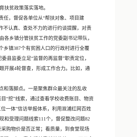
新浪微博
育扶贫政策落实落地。
QQ
责任，督促各单位从“帮扶对象、项目建
工作不认真、查处不力的进行约谈提醒，对责
微信
。由各乡镇分管扶贫工作的党委副书记带队，
个乡镇387个有贫困人口的行政村进行全覆
纪委县监委立足“监督的再监督”职责定位，
题开展4轮督查，形成工作合力。比如，通
点和落脚点。一是聚焦群众最关注的乱收
账目“挖”线索，通过查看学校收费账目、物资
五位一体”信访举报体系，利用溆浦红网百姓
和受理问题线索111个，督促整改问题82
查采购物价是否正常；看质量，到食堂现场