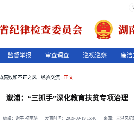
监督举报
审查调查
巡视巡察
廉洁
决算信息公开
说纪法
边腐败和不正之风
经验交流
正文
溆浦：“三抓手”深化教育扶贫专项治理
编辑：谢平 祝萌琎
发表时间：2019-09-19 15:46
来源：三湘风纪