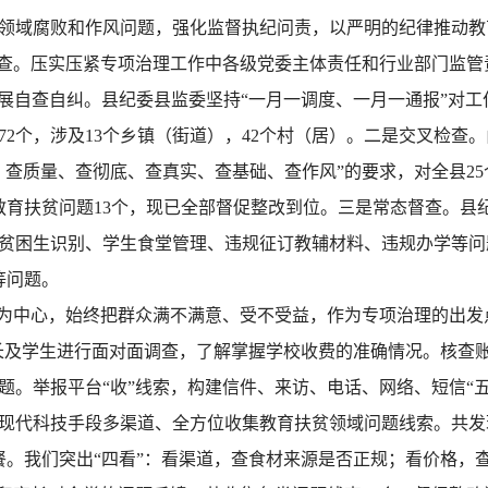
领域腐败和作风问题，强化监督执纪问责，以严明的纪律推动教
查。压实压紧专项治理工作中各级党委主体责任和行业部门监管
开展自查自纠。县纪委县监委坚持“一月一调度、一月一通报”对
72个，涉及13个乡镇（街道），42个村（居）。二是交叉检查
、查质量、查彻底、查真实、查基础、查作风”的要求，对全县25
教育扶贫问题13个，现已全部督促整改到位。三是常态督查。县
贫困生识别、学生食堂管理、违规征订教辅材料、违规办学等问
等问题。
为中心，始终把群众满不满意、受不受益，作为专项治理的出发
家长及学生进行面对面调查，了解掌握学校收费的准确情况。核查
题。举报平台“收”线索，构建信件、来访、电话、网络、短信“
现代科技手段多渠道、全方位收集教育扶贫领域问题线索。共发现
餐。我们突出“四看”：看渠道，查食材来源是否正规；看价格，