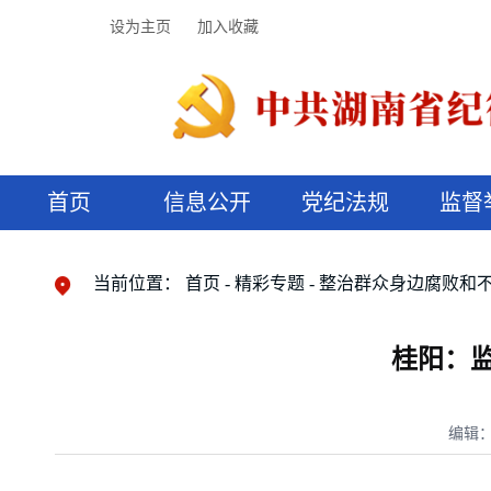
设为主页
加入收藏
首页
信息公开
党纪法规
监督
领导机构
党内法规
监督曝光
执纪审查
廉润湖湘
资料库
工作程序
国家法律
信访举报
党纪政务处分
湖湘好家风
组织机构
纪法课堂
清风文苑
预决算信
漫说纪法
当前位置：
首页
精彩专题
整治群众身边腐败和
桂阳：
编辑