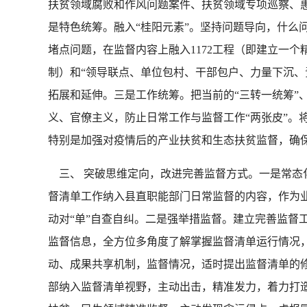
扶贫领域腐败和作风问题案件、扶贫领域专项巡察、
是特色统筹。融入“桂阳元素”。坚持问题导向，什么
堵点问题，在监督内容上融入1172工程（即建立一
制）和“领导联点、单位包村、干部包户、力量下沉、责
拓展和延伸。三是工作统筹。把当前的“三转一统筹”
义、官僚主义，防止日常工作与监督工作“两张皮”。
特别是加强对疫情后的产业扶贫和生态扶贫监督，
三、 突破思维定向，改进完善监督方式。一是常态
督清单工作纳入县直职能部门日常监督的内容，作为
动对“单”自查自纠。二是强举措监督。建立完善监督
监督信息，全方位多角度了解掌握监督清单运行情况
动、成果共享机制，监督情况，适时提出监督清单的
部纳入监督清单视野，主动出击，精准发力，着力打造