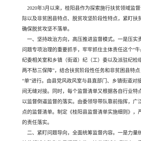
2020年3月以来，桂阳县作为探索施行扶贫领域监
际以及非贫困县特点、脱贫攻坚阶段性特点，紧盯扶
确保脱贫攻坚不落单。
一、坚持政治方向，高压推进监督模式。一是压实责
问题专项治理的重要抓手，牢牢抓住主体责任这个“牛
纪委相关室和乡镇（街道）纪（工）委以及派驻纪检
两不愁三保障”，结合扶贫阶段性任务和非贫困县特点，
“单”进行。由县党风政风室与县直部门、乡镇街道对
间无缝对接。同时，每个监督清单又根据各自行业特
以监督倒逼监督的落实。由委领导带队靠前指挥，广泛
点的监督清单。制定《桂阳县监督清单实施细则》，
的责任落实。
二、紧盯问题导向，全面统筹监督内容。一是力量统筹