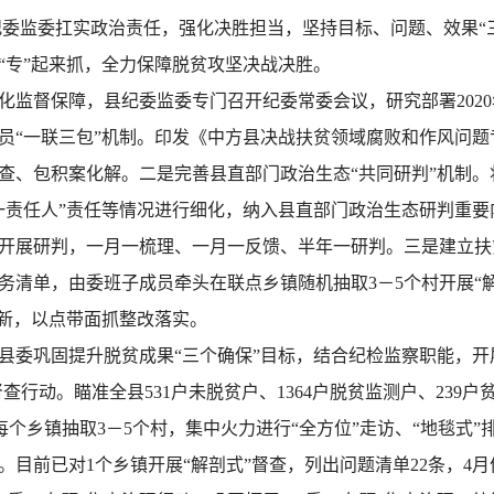
监委扛实政治责任，强化决胜担当，坚持目标、问题、效果“三
“专”起来抓，全力保障脱贫攻坚决战决胜。
监督保障，县纪委监委专门召开纪委常委会议，研究部署202
员“一联三包”机制。印发《中方县决战扶贫领域腐败和作风问
查、包积案化解。二是完善县直部门政治生态“共同研判”机制
一责任人”责任等情况进行细化，纳入县直部门政治生态研判重要
开展研判，一月一梳理、一月一反馈、半年一研判。三是建立扶
务清单，由委班子成员牵头在联点乡镇随机抽取3－5个村开展“
更新，以点带面抓整改落实。
委巩固提升脱贫成果“三个确保”目标，结合纪检监察职能，开
查行动。瞄准全县531户未脱贫户、1364户脱贫监测户、239
，在每个乡镇抽取3－5个村，集中火力进行“全方位”走访、“地毯式
目前已对1个乡镇开展“解剖式”督查，列出问题清单22条，4月