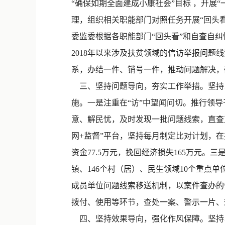
“确保如期全面建成小康社会”目标 ，开展
理，组织相关职能部门对照任务开展“回头
委监委根据各职能部门“回头看”和自查自纠
2018年以来涉及扶贫领域的信访举报问
系，办结一件、销号一件，推动问题解决，
三、坚持问题导向，夯实工作举措。坚持以
施。一是注重在“访”中望闻问切。推行领导
意、解民忧，及时发现一批问题线索，直查直
网+监督”平台，坚持每月制定比对计划，在
资金77.5万元，挽回经济损失165万元。三
镇、146个村（居）、民生领域10个重点
成员单位问题线索移送机制，以案件查办的
拨付、使用等环节，查处一案、警示一片、
四、坚持效果导向，强化作风保障。坚持以