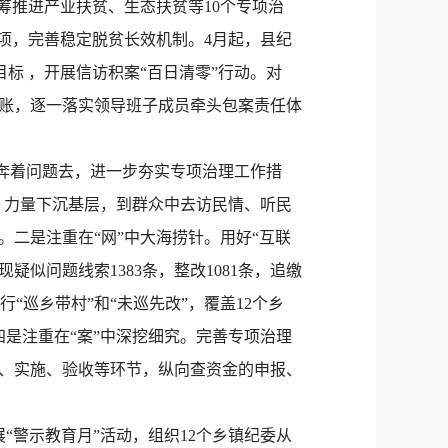
统筹推进产业扶贫、生态扶贫等10个专项治
项，完善稳定脱贫长效机制。4月起，县纪
目标 ，开展信访积案“百日清零”行动。对
台账，逐一落实领导班子成员牵头包案责任体
奔着问题去，进一步夯实专项治理工作措
动，力量下沉基层，到群众中去访民情、听民
。二是注重在“网”中大海捞针。用好“互联
似问题线索1383条，整改1081条，追缴
行“巡乡带村”和“未巡先改”，覆盖12个乡
四是注重在“案”中深挖细究。完善专项治理
、实施、验收等环节，纵向查资金的申报、
警示教育月”活动，组织12个乡镇纪委从