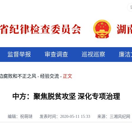
监督举报
审查调查
巡视巡察
廉洁
决算信息公开
说纪法
边腐败和不正之风
经验交流
正文
中方：聚焦脱贫攻坚 深化专项治理
编辑：祝萌琎
发表时间：2020-05-11 15:33
来源：三湘风纪网