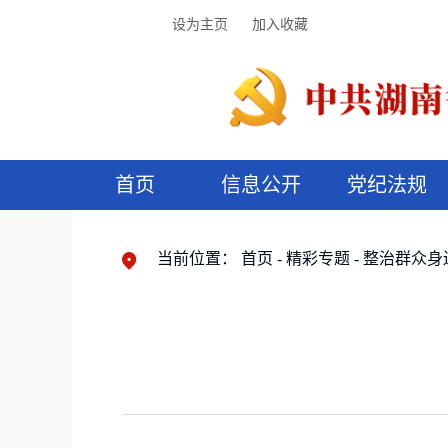
设为主页
加入收藏
首页
信息公开
党纪法规
领导机构
党内法规
监督曝光
执纪审查
廉润湖湘
资料库
工作程序
国家法律
信访举报
党纪政务处分
湖湘好家风
组织机构
纪法课堂
清风文苑
预
漫
当前位置：
首页
精彩专题
整治群众身