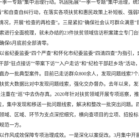
“一季一专题”集中治理行动。巩固拓展“一季一专题”集中治理，
看”和自查自纠行动，在落实各项扶贫和惠民政策上补短板、强弱
情况，开展“检查的再检查”。三是紧扣“确保社会认可群众满意”
题线索进行全面梳理，就未办结的23件扶贫领域信访积案建立专门
确保6月底前全部清零。
省纪委监委“四个严查”和怀化市纪委监委“四清四查”为指引，
干部“驻点接访”“带案下访”“入户走访”和“纪检干部赶乡场”活
办一批典型案件。目前已走访群众800余人，发现问题线索7个
扶贫大数据比对中发现问题线索，强化交办督办。去年以来，发现疑
是注重在“巡”中去伪存真。2020年针对扶贫领域开展专项巡察，推
单位，集中发现和移送一批问题线索，解决和整改一批突出问题。
领域、区域、环节为支点深挖细究，横向查项目的立项、招投标
规范一方。
作风成效保障专项治理成效。一是深化以案促改。3月集中开展“