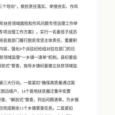
新浪微博
个导向”，狠抓责任落实、举措夯实、作风
QQ
0年扶贫领域腐败和作风问题专项治理工作举
微信
题专项治理工作方案》，实行一名委班子成员
。将县直部门履行脱贫攻坚主体责任、重要职
内容，强化9个派驻纪检组对驻在部门的日
贫领域监督“一乡镇一清单”机制。县纪委监
解剖式”督查，指导乡镇纪委建立扶贫领域监
展三大行动。一是紧扣“确保高质量通过国
户贫困边缘户、14个易地扶贫搬迁集中安置
”排查、“解剖式”督查，列出问题清单，为乡镇
份完成剩余11个乡镇督查任务。二是紧扣