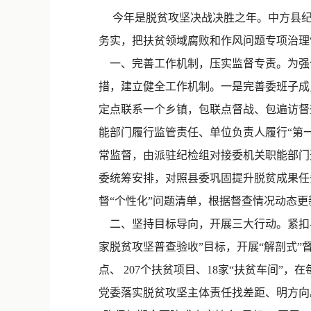
今年是脱贫攻坚决战决胜之年。中方县纪委
务实，把扶贫领域腐败和作风问题专项治理
一、完善工作机制，压实监督专责。为强化
措，建立健全工作机制。一是完善委班子成
定点联系一个乡镇，包联点督战、包遍访督
能部门履行监管责任、单位负责人履行“第
常监督，由派驻纪检组对接委机关职能部门
委统筹安排，对照县委巩固提升脱贫成果任
督“个性化”问题清单，根据督查情况动态
二、坚持目标导向，开展三大行动。紧扣县
家脱贫攻坚普查验收”目标，开展“解剖式”督
点、 207个扶贫项目、18家“扶贫车间”
党委落实脱贫攻坚主体责任找差距、明方向。