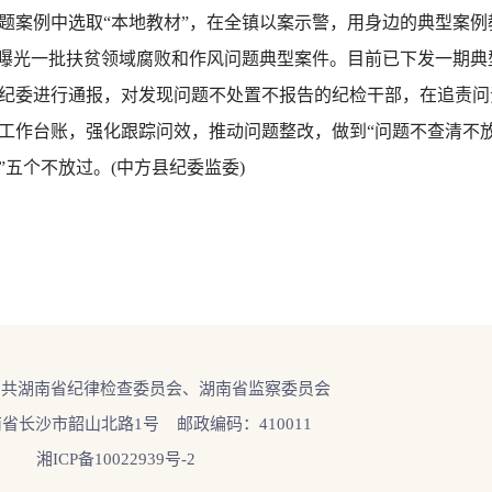
问题案例中选取“本地教材”，在全镇以案示警，用身边的典型案
报曝光一批扶贫领域腐败和作风问题典型案件。目前已下发一期
纪委进行通报，对发现问题不处置不报告的纪检干部，在追责问
工作台账，强化跟踪问效，推动问题整改，做到“问题不查清不
五个不放过。(中方县纪委监委)
中共湖南省纪律检查委员会、湖南省监察委员会
省长沙市韶山北路1号 邮政编码：410011
湘ICP备10022939号-2