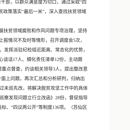
检干部，以群众满意度为切口，通过采取“四
扶贫政策落实“最后一米”，深入查找扶贫领域
开展扶贫领域腐败和作风问题专项治理，坚持
上报情况不及时等情形，召开调度会5次，
用。发挥派驻纪检组近距离、常态化的优势，
谈话17人、细化责任清单12份，主动跟
题重点督查，约谈相关领导3人，提出整改意
9个面上问题，再次汇总和分析研判，归纳出
通过未巡先改，将解决脱贫攻坚工作中的具体
巡察发现问题立行立改函》28份，督促指导
、“四议两公开”等制度136项。（苏仙区