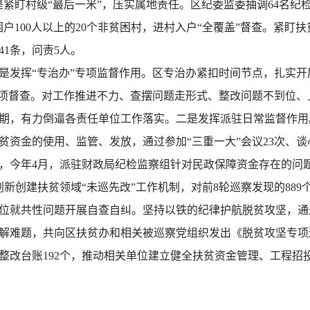
是紧盯村级“最后一米”，压实属地责任。区纪委监委抽调64名纪
困户100人以上的20个非贫困村，进村入户“全覆盖”督查。紧盯
1条，问责5人。
是发挥“专治办”专项监督作用。区专治办紧扣时间节点，扎实
专项督查。对工作推进不力、查摆问题走形式、整改问题不到位、
报1期，有力倒逼各责任单位工作落实。二是发挥派驻日常监督作
资金的使用、监管、发放，通过参加“三重一大”会议23次、谈心
，今年4月，派驻财政局纪检监察组针对民政保障资金存在的问
新创建扶贫领域“未巡先改”工作机制，对前8轮巡察发现的88
单位就共性问题开展自查自纠。坚持以铁的纪律护航脱贫攻坚，
解难题，共向区扶贫办和相关被巡察党组织发出《脱贫攻坚专项
改台账192个，推动相关单位建立健全扶贫资金管理、工程招投标