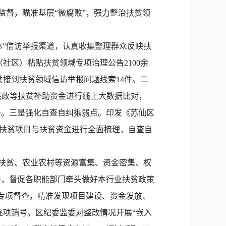
新浪微博
督，瞄准基层“微腐败”，强力整治扶贫领
QQ
体”信访举报渠道，认真收集整理群众反映扶
微信
社区）粘贴扶贫领域专项治理公告2100余
共接到扶贫领域信访举报问题线索14件。二
民政等扶贫补助资金进行线上大数据比对，
38条。三是强化自查自纠揪弱点。印发《苏仙区
对扶贫项目与扶贫资金进行全面梳理，自查自
、扶贫、农业农村等资源富集、资金密集、权
9件，督促各职能部门牵头做好本行业扶贫政策
”专项督查，精准发现项目建设、资金发放、
逐项销号。区纪委监委对整改情况开展“嵌入