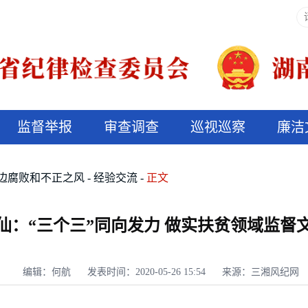
监督举报
审查调查
巡视巡察
廉洁
决算信息公开
说纪法
边腐败和不正之风
经验交流
正文
仙：“三个三”同向发力 做实扶贫领域监督
编辑：何航
发表时间：2020-05-26 15:54
来源：三湘风纪网