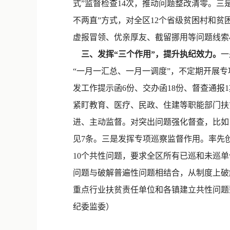
式”监督检查14次，推动问题整改清零。三
不两直”方式，对全区12个省级贫困村和贫
虚报冒领、优亲厚友、截留挪用等问题线索4
三、发挥“三个作用”，提升执纪效力。
一
“一月一汇总、一月一调度”，不定期开展
发工作提示函6份、交办函18份、督查通
紧盯教育、医疗、民政、住建等职能部门扶贫
进、主动监督。对突出问题强化督查，比如
见7条。三是发挥专项巡察监督作用。率先创
10个共性问题，要求全区所有已巡和未巡
问题与破解普遍性问题相结合，从制度上破
重点行业扶贫责任单位和各镇建立共性问题整
纪委监委）