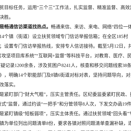
目标任务，运用“三个三”工作法，扎实监督、精准监督、高效监
决胜。
一是畅通信访渠道找热点。
畅通来信、来访、来电、网络“四位一
4个镇（街道）设立扶贫领域专门信访举报信箱；在全区185村（
；设置专门信访举报热线，安排专人信访接待。截至5月12日，
贫攻坚项目库系统”“互联网+监督”等科技平台，对教育、医疗、
疑记录1200余条，涉及贫困户8241人，核查和移交问题线索
》，明确14个职能部门及8镇6街道对标对表，坚持问题导向，
改落实。
是紧盯部门“财大气粗”，压实主管责任。区纪委监委紧盯民政
式”监督，通过约谈“一把手”和分管领导8人次，下发交办函1
是紧盯镇级“短板弱项”，压实主体责任。通过扶贫领域“回头看
以镇为单位列出问题清单8份，要求各镇对照问题清单查漏补缺，