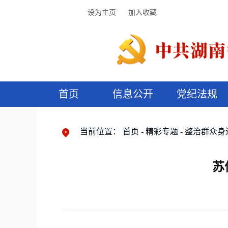
设为主页
加入收藏
首页
信息公开
党纪法规
领导机构
党内法规
监督曝光
执纪审查
廉润湖湘
资料库
工作程序
国家法律
信访举报
党纪政务处分
湖湘好家风
组织机构
纪法课堂
清风文苑
预
漫
当前位置：
首页
精彩专题
整治群众身
苏