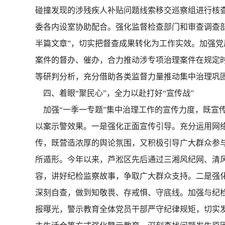
碰撞发现的涉残疾人补贴问题线索移交巡察组进行核查
委各内设室协助配合。强化监督检查部门和审查调查
半篇文章”，切实把督查成果转化为工作实效。加强党
案件的督办、催办，合力推动涉专项治理案件在规定
等研判分析，充分借助各类监督力量推动集中治理巩
四、着眼“聚民心”，全力以赴打好“宣传战”
加强“一季一专题”集中治理工作的宣传力度，既宣
以案示警效果。一是强化正面宣传引导。充分运用网络
传，既营造浓厚的舆论氛围，又积极引导广大群众参
所遁形。今年以来，芦淞区先后通过三湘风纪网、清
容，讲好纪检监察故事，争取广大群众支持。二是强
深刻自查，做到知敬畏、存戒惧、守底线。加强与纪
报曝光，警示教育全体党员干部严守纪律规矩，切实发