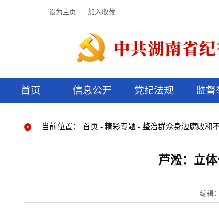
设为主页
加入收藏
首页
信息公开
党纪法规
监督
领导机构
党内法规
监督曝光
执纪审查
廉润湖湘
资料库
工作程序
国家法律
信访举报
党纪政务处分
湖湘好家风
组织机构
纪法课堂
清风文苑
预决算信
漫说纪法
当前位置：
首页
精彩专题
整治群众身边腐败和
芦淞：立体
编辑