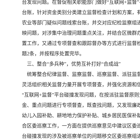
台发现问题。在督促相关职能部门做好“互联网+监督
台账，针对资金类别分类建立监督检查计划和方案，
农业等部门疑似问题线索台账，并交对应纪检监察组进
映问题，对涉集中治理问题重点关注，并结合区微群办
置工作，又通过专项督查和跟踪督办等方式进行监督检
题2条，并按程序处置完毕。
三、整合“多兵种”，优势互补打好“合成战”
统筹整合纪律监督、监察监督、巡察监督、派驻监督
灵活组织相关监督力量开展专项督查，并强化资源和信
“互联网+监督”平台碰撞发现问题，在按派驻监督原
金、重点问题进行专项督查，既查找问题，又发现廉
幼儿入园补助、耕地地力保护补贴、城乡居民医保补
合区委巡察工作，一方面在提供巡察意见中建议区委巡
台碰撞发现的涉及被巡察单位的问题移交区委巡察组进