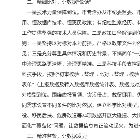
二、精细比对，让数据“说话”
一是技术力量保障到位。市专治办从市纪委监委、市财
用、懂数据库技术、懂惠民政策；有纪检监察经历、
工作提供坚强的技术人员保障。二是政策口径解读到
则：一是坚持以对标对本为前提，严格以政策文件为
见；三是充分尊重具体情况和历史背景，不搞简单“一
中治理思路更清晰，治理更精准。三是科技手段支撑到
科技手段，按照“初审校验→整理→比对→整理→校验→
表单”（上报数据及转入数据库数据统计表、数据比
对模型到位。围绕虚报冒领、贪污侵占、截留挪用、
同需求设置不同条件的比对依据，建立科学比对模型
役、移民后扶、危房改造等24项数据开展大碰撞、大比对，
面化”“孤岛化”问题，让数据信息真正流动起来，为进
三、精准监督，让数据发力