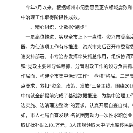
今年3月以来，根据郴州市纪委惠民惠农领域腐败和
中治理工作取得阶段性成效。
一、精心组织，让数据“跑步”
一是高位推进，实现全市上下一盘棋。资兴市委高度
器。为使该项工作有序推进，资兴市先后召开市委常
速安排部署。市专治办发挥牵头抓总作用，组织协调
镇“党政主要领导统筹抓、分管财政工作的领导负责抓
作局面，构建全市集中治理工作“一盘棋”格局。二是
点要求，紧扣“资金、政策、发放”三条主线，围绕2
中旬就全部提前完成了基础数据报送，为集中治理工作
边实施、边清理边整改”的要求，认真开展自查自纠。截止5
如，市人社局自查发现5名贫困劳动力一次性求职创业补
取优抚补贴2.101万元，3人违规领取大中型水库移民