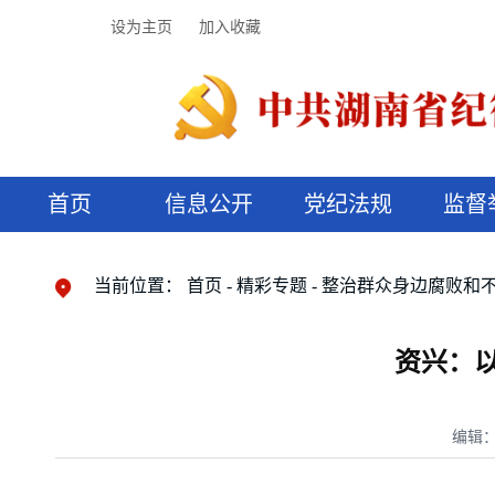
设为主页
加入收藏
首页
信息公开
党纪法规
监督
领导机构
党内法规
监督曝光
执纪审查
廉润湖湘
资料库
工作程序
国家法律
信访举报
党纪政务处分
湖湘好家风
组织机构
纪法课堂
清风文苑
预决算信
漫说纪法
当前位置：
首页
精彩专题
整治群众身边腐败和
资兴：以
编辑