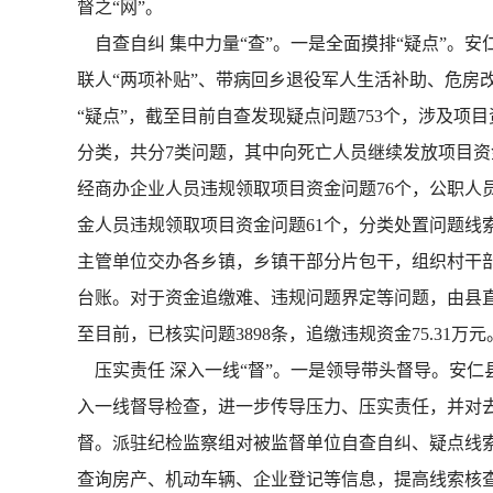
督之“网”。
自查自纠 集中力量“查”。一是全面摸排“疑点”。
联人“两项补贴”、带病回乡退役军人生活补助、危房
“疑点”，截至目前自查发现疑点问题753个，涉及项
分类，共分7类问题，其中向死亡人员继续发放项目资金
经商办企业人员违规领取项目资金问题76个，公职人员
金人员违规领取项目资金问题61个，分类处置问题线
主管单位交办各乡镇，乡镇干部分片包干，组织村干
台账。对于资金追缴难、违规问题界定等问题，由县直
至目前，已核实问题3898条，追缴违规资金75.31万元
压实责任 深入一线“督”。一是领导带头督导。安仁
入一线督导检查，进一步传导压力、压实责任，并对去
督。派驻纪检监察组对被监督单位自查自纠、疑点线
查询房产、机动车辆、企业登记等信息，提高线索核