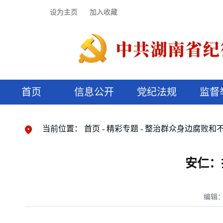
设为主页
加入收藏
首页
信息公开
党纪法规
监督
领导机构
党内法规
监督曝光
执纪审查
廉润湖湘
资料库
工作程序
国家法律
信访举报
党纪政务处分
湖湘好家风
组织机构
纪法课堂
清风文苑
预决算信
漫说纪法
当前位置：
首页
精彩专题
整治群众身边腐败和
安仁：
编辑