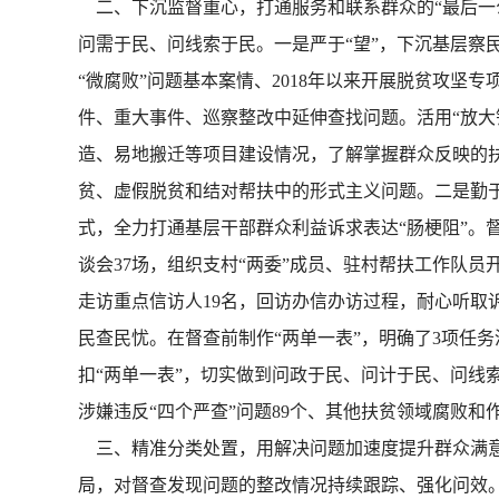
二、下沉监督重心，打通服务和联系群众的“最后一公
问需于民、问线索于民。一是严于“望”，下沉基层察民
“微腐败”问题基本案情、2018年以来开展脱贫攻坚
件、重大事件、巡察整改中延伸查找问题。活用“放大镜
造、易地搬迁等项目建设情况，了解掌握群众反映的
贫、虚假脱贫和结对帮扶中的形式主义问题。二是勤于
式，全力打通基层干部群众利益诉求表达“肠梗阻”。督
谈会37场，组织支村“两委”成员、驻村帮扶工作队员
走访重点信访人19名，回访办信办访过程，耐心听取
民查民忧。在督查前制作“两单一表”，明确了3项任
扣“两单一表”，切实做到问政于民、问计于民、问线
涉嫌违反“四个严查”问题89个、其他扶贫领域腐败和作
三、精准分类处置，用解决问题加速度提升群众满意
局，对督查发现问题的整改情况持续跟踪、强化问效。