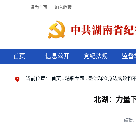
设为主页
加入收藏
首页
信息公开
党纪法规
监督
领导机构
党内法规
监督曝光
执纪审查
廉润湖湘
资料库
工作程序
国家法律
信访举报
党纪政务处分
湖湘好家风
组织机构
纪法课堂
清风文苑
预决算信
漫说纪法
当前位置：
首页
精彩专题
整治群众身边腐败和
北湖：力量
编辑