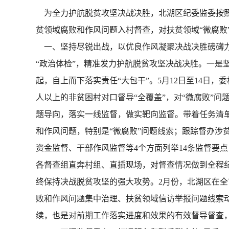
为全力护航脱贫攻坚决战决胜，北湖区纪委监委按照
贫领域腐败和作风问题入村督查，对扶贫领域“微腐败
一、坚持尽锐出战，以优良作风凝聚决战决胜磅礴力
“政治体检”，精准发力护航脱贫攻坚决战决胜。一是
起，自上而下落实责任“大包干”。5月12日至14日，
人以上的非贫困村对口督导“全覆盖”，对“微腐败”问
题导向，落实一线监督，做实靶向监督。带着任务清
和作风问题，特别是“微腐败”问题线索；跟踪督办涉
资金监督、干部作风监督等4个方面列举14条监督要
各督查组直奔村组、直插现场，对督查情况做到全程纪
终保持决战脱贫攻坚的强大攻势。2月份，北湖区在全
败和作风问题集中治理、扶贫领域信访举报问题线索
续，也是对前期工作落实进度和效果的有效督导督查