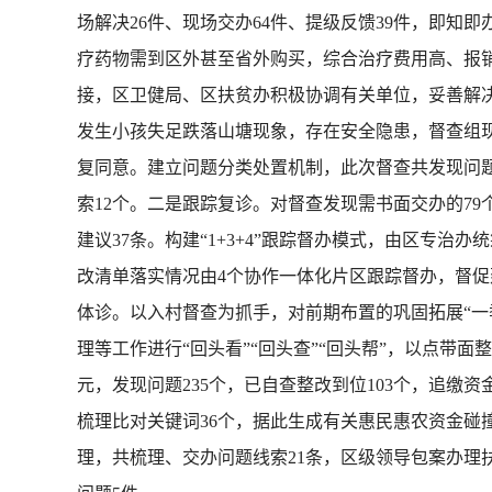
场解决26件、现场交办64件、提级反馈39件，即知
疗药物需到区外甚至省外购买，综合治疗费用高、报
接，区卫健局、区扶贫办积极协调有关单位，妥善解
发生小孩失足跌落山塘现象，存在安全隐患，督查组现
复同意。建立问题分类处置机制，此次督查共发现问题
索12个。二是跟踪复诊。对督查发现需书面交办的7
建议37条。构建“1+3+4”跟踪督办模式，由区专
改清单落实情况由4个协作一体化片区跟踪督办，督
体诊。以入村督查为抓手，对前期布置的巩固拓展“一
理等工作进行“回头看”“回头查”“回头帮”，以点带
元，发现问题235个，已自查整改到位103个，追缴资
梳理比对关键词36个，据此生成有关惠民惠农资金碰撞
理，共梳理、交办问题线索21条，区级领导包案办理