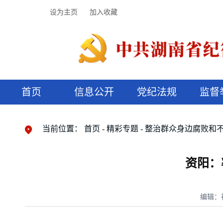
设为主页
加入收藏
首页
信息公开
党纪法规
监督
领导机构
党内法规
监督曝光
执纪审查
廉润湖湘
资料库
工作程序
国家法律
信访举报
党纪政务处分
湖湘好家风
组织机构
纪法课堂
清风文苑
预决算信
漫说纪法
当前位置：
首页
精彩专题
整治群众身边腐败和
资阳：
编辑：