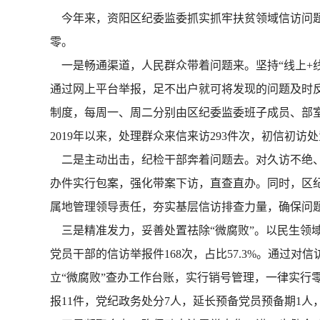
今年来，资阳区纪委监委抓实抓牢扶贫领域信访问题
零。
一是畅通渠道，人民群众带着问题来。坚持“线上+线
通过网上平台举报，足不出户就可将发现的问题及时反
制度，每周一、周二分别由区纪委监委班子成员、部
2019年以来，处理群众来信来访293件次，初信初访处
二是主动出击，纪检干部奔着问题去。对久访不绝、重
办件实行包案，强化带案下访，直查直办。同时，区
属地管理领导责任，夯实基层信访排查力量，确保问
三是精准发力，妥善处置祛除“微腐败”。以民生领域
党员干部的信访举报件168次，占比57.3%。通过
立“微腐败”查办工作台账，实行销号管理，一律实行零
报11件，党纪政务处分7人，延长预备党员预备期1人