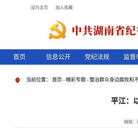
设为主页
加入收藏
首页
信息公开
党纪法规
监督
领导机构
党内法规
监督曝光
执纪审查
廉润湖湘
资料库
工作程序
国家法律
信访举报
党纪政务处分
湖湘好家风
组织机构
纪法课堂
清风文苑
预决算信
漫说纪法
当前位置：
首页
精彩专题
整治群众身边腐败和
平江：
编辑：