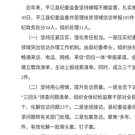
近年来，平江县纪委监委坚持摘帽不摘监督，扎实推
30日，平江县纪委监委共受理扶贫领域信访举报105件
纪政务处分34人，组织处理11人。
（一）坚持压紧压实，强化责任担当。一是压实纪委
领域突出信访办理工作机制。由县纪委牵头，组织扶
畅通来访、电话、网络、来信“四位一体”举报渠道，
建立整改清单，主动上报线索清单。同时，成立三个监
2件。
（二）坚持用心用情，提升处访质量。一是全员下访。
“三回头”排查问题清单，组织全体纪检监察干部对全县7
个、化解信访问题23个。二是坐班接访。县纪委监
求问题转有关部门处理。三是包案息访。聚焦“多年、
件，有效化解一批骨头案、钉子案。