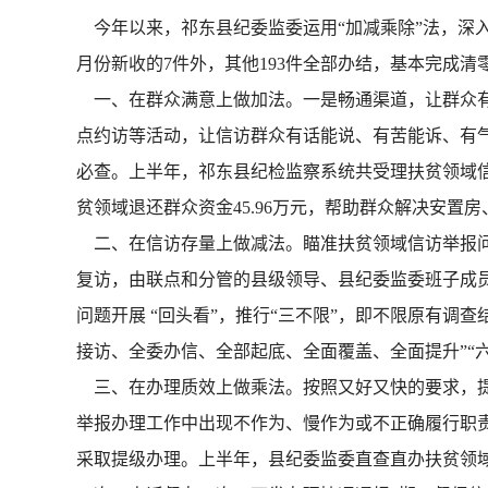
今年以来，祁东县纪委监委运用“加减乘除”法，深入
月份新收的7件外，其他193件全部办结，基本完成清
一、在群众满意上做加法。一是畅通渠道，让群众有
点约访等活动，让信访群众有话能说、有苦能诉、有
必查。上半年，祁东县纪检监察系统共受理扶贫领域信
贫领域退还群众资金45.96万元，帮助群众解决安置
二、在信访存量上做减法。瞄准扶贫领域信访举报问题
复访，由联点和分管的县级领导、县纪委监委班子成员
问题开展 “回头看”，推行“三不限”，即不限原有调
接访、全委办信、全部起底、全面覆盖、全面提升”“
三、在办理质效上做乘法。按照又好又快的要求，提
举报办理工作中出现不作为、慢作为或不正确履行职
采取提级办理。上半年，县纪委监委直查直办扶贫领域