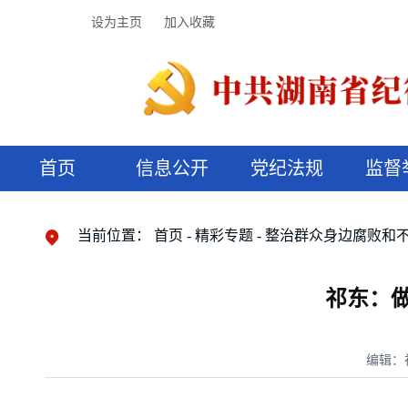
设为主页
加入收藏
首页
信息公开
党纪法规
监督
领导机构
党内法规
监督曝光
执纪审查
廉润湖湘
资料库
工作程序
国家法律
信访举报
党纪政务处分
湖湘好家风
组织机构
纪法课堂
清风文苑
预决算信
漫说纪法
当前位置：
首页
精彩专题
整治群众身边腐败和
祁东：做
编辑：