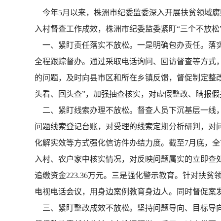
今年5月以来，株洲市纪委监委深入开展扶贫领域腐败和
入村督查工作成效，株洲市纪委监委紧盯“三个不放松”
一、紧盯责任落实不放松。一是明确包办责任。落实“
全程跟踪督办。通过采取电话询问、回访督查等方式
的问题，及时向县市区和所在乡镇反馈，督促制定整
头看、回头查”，加强抽查核实，对虚假整改、瞒报假
二、紧盯线索办理不放松。督查人员下沉基层一线，
问题线索登记台账，对受理的线索定期分析研判，对
化解实效等方式强化信访件办结力度。截至7月底，全
入村、农户家中核实情况，对反映问题属实的立即查处。
追缴资金223.36万元。三是强化警示教育。针对扶
电视电话会议，用身边案例教育身边人。同时督促案
三、紧盯整改成效不放松。坚持问题导向、目标导向