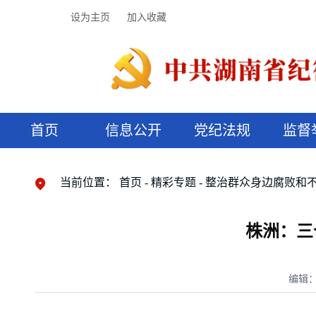
设为主页
加入收藏
首页
信息公开
党纪法规
监督
领导机构
党内法规
监督曝光
执纪审查
廉润湖湘
资料库
工作程序
国家法律
信访举报
党纪政务处分
湖湘好家风
组织机构
纪法课堂
清风文苑
预决算信
漫说纪法
当前位置：
首页
精彩专题
整治群众身边腐败和
株洲：三
编辑