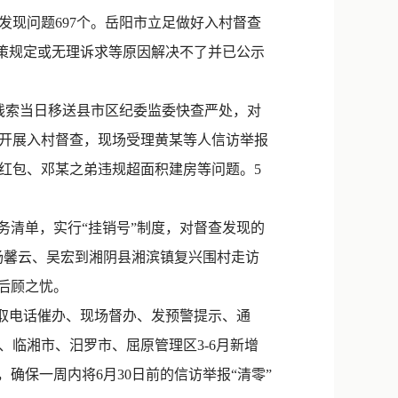
新浪微博
发现问题697个。岳阳市立足做好入村督查
QQ
合政策规定或无理诉求等原因解决不了并已公示
微信
线索当日移送县市区纪委监委快查严处，对
布村开展入村督查，现场受理黄某等人信访举报
红包、邓某之弟违规超面积建房等问题。5
清单，实行“挂销号”制度，对督查发现的
杨馨云、吴宏到湘阴县湘滨镇复兴围村走访
后顾之忧。
取电话催办、现场督办、发预警提示、通
临湘市、汨罗市、屈原管理区3-6月新增
，确保一周内将6月30日前的信访举报“清零”