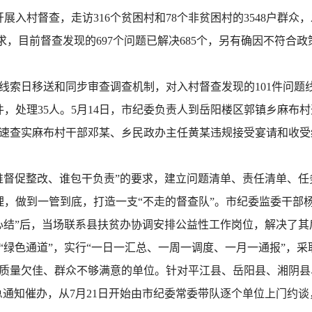
入村督查，走访316个贫困村和78个非贫困村的3548户群众，
要求，目前督查发现的697个问题已解决685个，另有确因不符
索日移送和同步审查调查机制，对入村督查发现的101件问题
件，处理35人。5月14日，市纪委负责人到岳阳楼区郭镇乡麻
速查实麻布村干部邓某、乡民政办主任黄某违规接受宴请和收受
督促整改、谁包干负责”的要求，建立问题清单、责任清单、任务
管理，做到一管到底，打造一支“不走的督查队”。市纪委监委干部
心结”后，当场联系县扶贫办协调安排公益性工作岗位，解决了其
绿色通道”，实行“一日一汇总、一周一调度、一月一通报”，采
质量欠佳、群众不够满意的单位。针对平江县、岳阳县、湘阴县、
紧急通知催办，从7月21日开始由市纪委常委带队逐个单位上门约谈