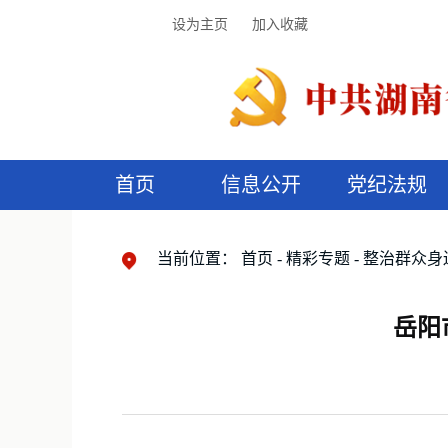
设为主页
加入收藏
首页
信息公开
党纪法规
领导机构
党内法规
监督曝光
执纪审查
廉润湖湘
资料库
工作程序
国家法律
信访举报
党纪政务处分
湖湘好家风
组织机构
纪法课堂
清风文苑
预
漫
当前位置：
首页
精彩专题
整治群众身
岳阳