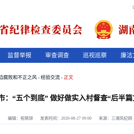
监督举报
审查调查
巡视巡察
廉洁
决算信息公开
说纪法
边腐败和不正之风
经验交流
正文
市：“五个到底” 做好做实入村督查“后半篇
编辑：祝萌琎
发表时间：2020-08-27 09:00
来源：三湘风纪网