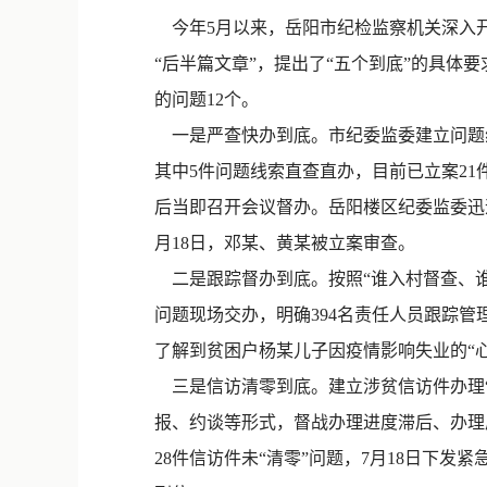
今年5月以来，岳阳市纪检监察机关深入开展
“后半篇文章”，提出了“五个到底”的具体
的问题12个。
一是严查快办到底。市纪委监委建立问题线
其中5件问题线索直查直办，目前已立案21
后当即召开会议督办。岳阳楼区纪委监委迅
月18日，邓某、黄某被立案审查。
二是跟踪督办到底。按照“谁入村督查、谁
问题现场交办，明确394名责任人员跟踪
了解到贫困户杨某儿子因疫情影响失业的“
三是信访清零到底。建立涉贫信访件办理“
报、约谈等形式，督战办理进度滞后、办理
28件信访件未“清零”问题，7月18日下发