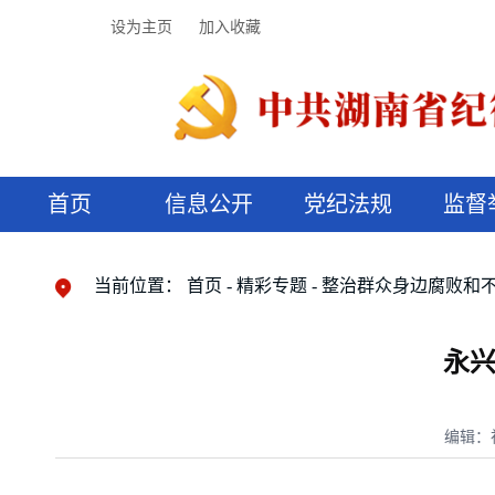
设为主页
加入收藏
首页
信息公开
党纪法规
监督
领导机构
党内法规
监督曝光
执纪审查
廉润湖湘
资料库
工作程序
国家法律
信访举报
党纪政务处分
湖湘好家风
组织机构
纪法课堂
清风文苑
预决算信
漫说纪法
当前位置：
首页
精彩专题
整治群众身边腐败和
永兴
编辑：