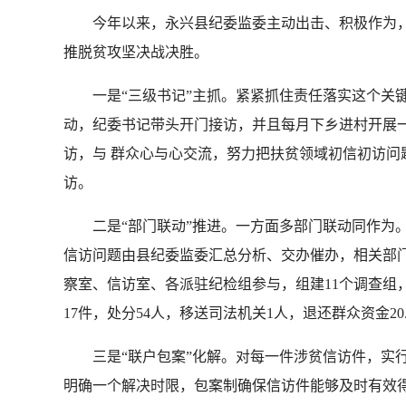
今年以来，永兴县纪委监委主动出击、积极作为，多
推脱贫攻坚决战决胜。
一是“三级书记”主抓。紧紧抓住责任落实这个关键，
动，纪委书记带头开门接访，并且每月下乡进村开展一
访，与 群众心与心交流，努力把扶贫领域初信初访
访。
二是“部门联动”推进。一方面多部门联动同作为。
信访问题由县纪委监委汇总分析、交办催办，相关部
察室、信访室、各派驻纪检组参与，组建11个调查组，
17件，处分54人，移送司法机关1人，退还群众资金20.
三是“联户包案”化解。对每一件涉贫信访件，实行
明确一个解决时限，包案制确保信访件能够及时有效