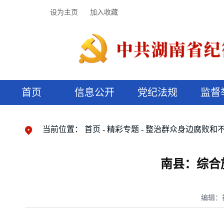
设为主页
加入收藏
首页
信息公开
党纪法规
监督
领导机构
党内法规
监督曝光
执纪审查
廉润湖湘
资料库
工作程序
国家法律
信访举报
党纪政务处分
湖湘好家风
组织机构
纪法课堂
清风文苑
预决算信
漫说纪法
当前位置：
首页
精彩专题
整治群众身边腐败和
南县：综合
编辑：