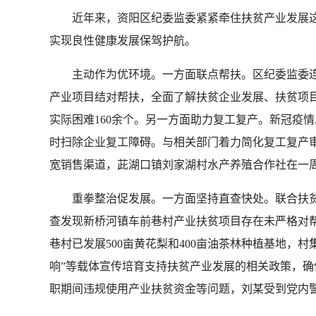
近年来，资阳区纪委监委紧紧牵住扶贫产业发展这个
实现良性健康发展保驾护航。
主动作为优环境。一方面联点帮扶。区纪委监委连续
产业项目结对帮扶，全面了解扶贫企业发展、扶贫项
实际困难160余个。另一方面助力复工复产。新冠疫
时扫除企业复工障碍。与相关部门着力简化复工复产审批
宽销售渠道，茈湖口镇刘家湖村水产养殖合作社在一
重拳整治促发展。一方面坚持直查快处。联合扶贫等行
查发现新桥河镇车前巷村产业扶贫项目存在未严格对
巷村已发展500亩黄花梨和400亩油茶林种植基地
响”等载体宣传培育支持扶贫产业发展的相关政策，
职期间违规使用产业扶贫资金等问题，刘某受到党内