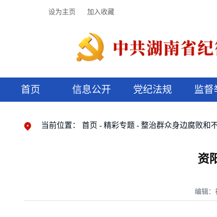
设为主页
加入收藏
首页
信息公开
党纪法规
监督
领导机构
党内法规
监督曝光
执纪审查
廉润湖湘
资料库
工作程序
国家法律
信访举报
党纪政务处分
湖湘好家风
组织机构
纪法课堂
清风文苑
预决算信
漫说纪法
当前位置：
首页
精彩专题
整治群众身边腐败和
资
编辑：