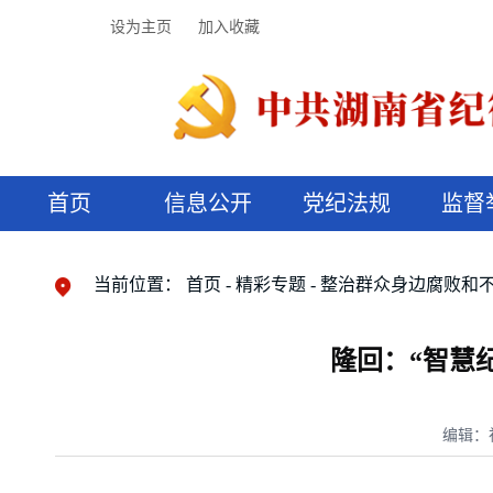
设为主页
加入收藏
首页
信息公开
党纪法规
监督
领导机构
党内法规
监督曝光
执纪审查
廉润湖湘
资料库
工作程序
国家法律
信访举报
党纪政务处分
湖湘好家风
组织机构
纪法课堂
清风文苑
预决算信
漫说纪法
当前位置：
首页
精彩专题
整治群众身边腐败和
隆回：“智慧
编辑：