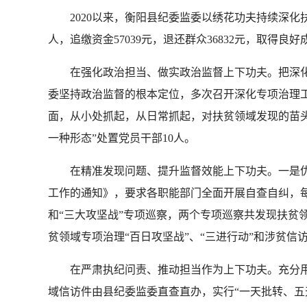
2020以来，衡阳县纪委监委以绣花功夫持续深化扶
人，追缴资金57039元，退还群众36832元，取得良好
在强化政治担当、做实政治监督上下功夫。把深化专
委坚持政治监督的根本定位，多次召开深化专项治理
面，从小处抓起，从日常抓起，对扶贫领域发现的苗头
一种形态”处置党员干部10人。
在精准发现问题、提升监督效能上下功夫。一是优
工作的通知》，要求各职能部门全面开展自查自纠，每
和“三大攻坚战”专项巡察，两个专项巡察共发现扶贫领
贫领域专项治理“百日攻坚战”、“三进行动”和涉贫
在严肃执纪问责、推动担当作为上下功夫。充分用好
域信访件由县纪委监委直查直办，实行“一天批转、五