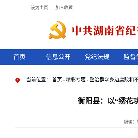
设为主页
加入收藏
首页
信息公开
党纪法规
监督
领导机构
党内法规
监督曝光
执纪审查
廉润湖湘
资料库
工作程序
国家法律
信访举报
党纪政务处分
湖湘好家风
组织机构
纪法课堂
清风文苑
预决算信
漫说纪法
当前位置：
首页
精彩专题
整治群众身边腐败和
衡阳县：以“绣花
编辑：