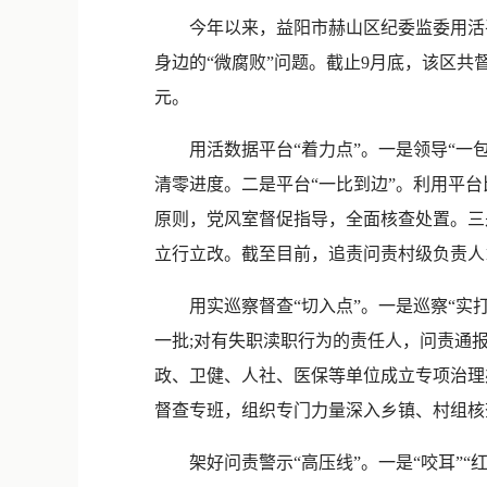
今年以来，益阳市赫山区纪委监委用活平台
身边的“微腐败”问题。截止9月底，该区共督
元。
用活数据平台“着力点”。一是领导“一包
清零进度。二是平台“一比到边”。利用平台
原则，党风室督促指导，全面核查处置。三是线
立行立改。截至目前，追责问责村级负责人1
用实巡察督查“切入点”。一是巡察“实打
一批;对有失职渎职行为的责任人，问责通报一
政、卫健、人社、医保等单位成立专项治理
督查专班，组织专门力量深入乡镇、村组核
架好问责警示“高压线”。一是“咬耳”“