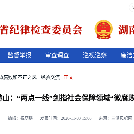
监督举报
审查调查
巡视巡察
廉洁
决算信息公开
说纪法
边腐败和不正之风
经验交流
正文
赫山：“两点一线”剑指社会保障领域“微腐败
编辑：祝萌琎
发表时间：2020-11-03 15:08
来源：三湘风纪网