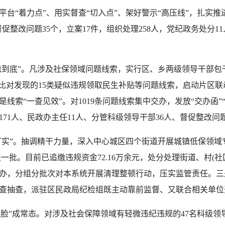
“着力点”、用实督查“切入点”、架好警示“高压线”，扎实推
促整改问题35个，立案17件，组织处理258人，党纪政务处分11人
到底”。凡涉及社保领域问题线索，实行区、乡两级领导干部包
比对发现的15类疑似违规领取民生补贴等问题线索，启动片区联
索“一查见效”。对1019条问题线索集中交办，发放“交办函”“
71人、民政办主任11人、分管科级领导干部36人、督促整改问题
实”。抽调精干力量，深入中心城区四个街道开展城镇低保领域
批。目前已追缴违规资金72.16万余元，处分处理街道、村(社区
办，分组分批次对本系统开展清理整顿行动，压实监管责任。三
查抽查，派驻区民政局纪检组既主动靠前监督、又联合相关单位
红脸”成常态。对涉及社会保障领域有轻微违纪违规的47名科级