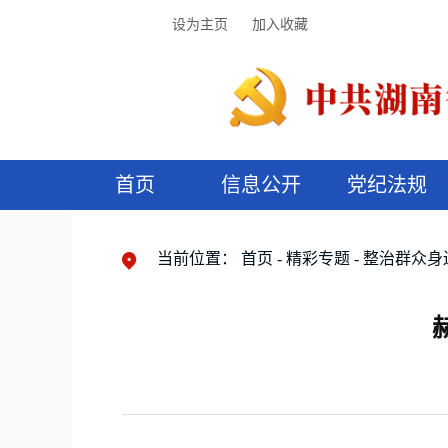
设为主页
加入收藏
首页
信息公开
党纪法规
领导机构
党内法规
监督曝光
执纪审查
廉润湖湘
资料库
工作程序
国家法律
信访举报
党纪政务处分
湖湘好家风
组织机构
纪法课堂
清风文苑
预
漫
当前位置：
首页
精彩专题
整治群众身