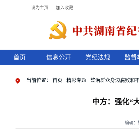
设为主页
加入收藏
首页
信息公开
党纪法规
监督
领导机构
党内法规
监督曝光
执纪审查
廉润湖湘
资料库
工作程序
国家法律
信访举报
党纪政务处分
湖湘好家风
组织机构
纪法课堂
清风文苑
预决算信
漫说纪法
当前位置：
首页
精彩专题
整治群众身边腐败和
中方：强化“
编辑：