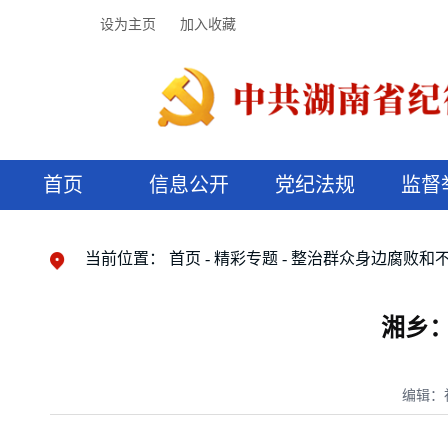
设为主页
加入收藏
首页
信息公开
党纪法规
监督
领导机构
党内法规
监督曝光
执纪审查
廉润湖湘
资料库
工作程序
国家法律
信访举报
党纪政务处分
湖湘好家风
组织机构
纪法课堂
清风文苑
预决算信
漫说纪法
当前位置：
首页
精彩专题
整治群众身边腐败和
湘乡：
编辑：