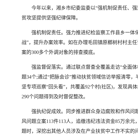
今年以来，湘乡市纪委监委以“强机制促责任、强监
贫攻坚提供坚强纪律保障。
强机制促责任。强力推进纪检监察工作县乡一体化管
战”，提升办案效率。如在办理毛田镇原榔树村村主任
案的300多个外调对象的排查摸底。
强监督促落实。通过联点督查全覆盖走访“全面体检
题34个;通过“把脉会诊”推动扶贫领域信访举报清零，
坚专项巡察“回头看”，共覆盖92个村(社区)，发现具体
290个问题得到及时督促整改。
强执纪促成效。同步推进群众身边腐败和作风问题专
风问题立案113件113人，追缴违纪违法资金85万
题时，深挖出其他人员涉及在产业扶贫中工作不实的问