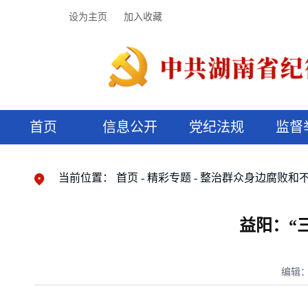
设为主页
加入收藏
首页
信息公开
党纪法规
监督
领导机构
党内法规
监督曝光
执纪审查
廉润湖湘
资料库
工作程序
国家法律
信访举报
党纪政务处分
湖湘好家风
组织机构
纪法课堂
清风文苑
预决算信
漫说纪法
当前位置：
首页
精彩专题
整治群众身边腐败和
益阳：“
编辑