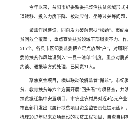
今年以来，益阳市纪委监委把整治扶贫领域形式主
道转移、投入力度下降、被动应付、坐等过关等问题，
聚焦作风建设，同向发力破解帮扶“松劲”。市纪委监
贫问效全覆盖”，重点查处扶贫领域干部履责不力、作
515个。各县市区纪委监委把立足点放到“户”，对
委将扶贫作风建设列入“一县一清单”制度，重点对脱
约谈、通报等方式处理，已问责31人。
聚焦资金项目，横纵联动破解监管“懈怠”。市纪委
贫、教育扶贫等六个方面开展“回头看”专项督查，共涉及
扶贫搬迁集中安置项目，市农业农村局对近4亿元产业
市直部门发出《履行扶贫项目资金监管责任提示函》
梳理2017年以来立项建设的扶贫工程项目，自查自