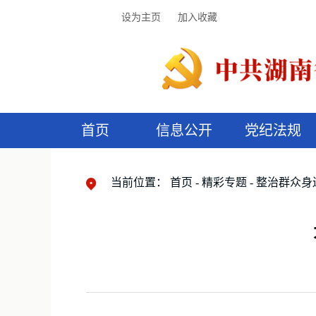
设为主页
加入收藏
首页
信息公开
党纪法规
领导机构
党内法规
监督曝光
执纪审查
廉润湖湘
资料库
工作程序
国家法律
信访举报
党纪政务处分
湖湘好家风
组织机构
纪法课堂
清风文苑
预
漫
当前位置：
首页
精彩专题
整治群众身