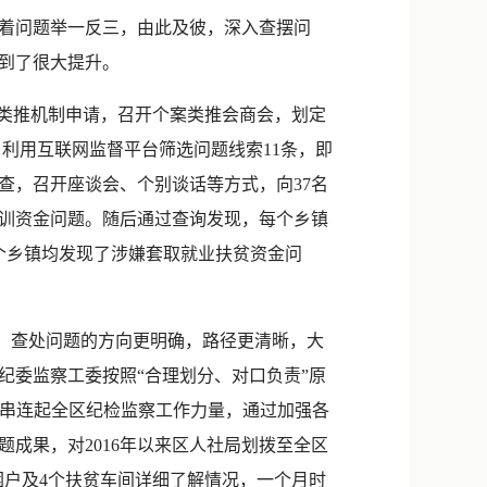
新浪微博
着问题举一反三，由此及彼，深入查摆问
QQ
到了很大提升。
微信
类推机制申请，召开个案类推会商会，划定
，利用互联网监督平台筛选问题线索11条，即
查，召开座谈会、个别谈话等方式，向37名
训资金问题。随后通过查询发现，每个乡镇
个乡镇均发现了涉嫌套取就业扶贫资金问
，查处问题的方向更明确，路径更清晰，大
纪委监察工委按照“合理划分、对口负责”原
效串连起全区纪检监察工作力量，通过加强各
成果，对2016年以来区人社局划拨至全区
贫困户及4个扶贫车间详细了解情况，一个月时