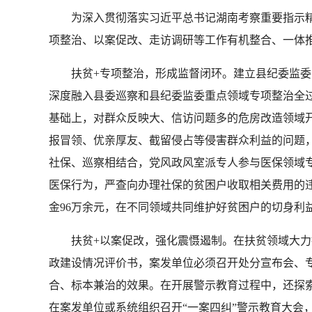
为深入贯彻落实习近平总书记湖南考察重要指示精神
项整治、以案促改、走访调研等工作有机整合、一体
扶贫+专项整治，形成监督闭环。建立县纪委监委党
深度融入县委巡察和县纪委监委重点领域专项整治全过
基础上，对群众反映大、信访问题多的危房改造领域
报冒领、优亲厚友、截留侵占等侵害群众利益的问题，共
社保、巡察相结合，党风政风室派专人参与医保领域
医保行为，严查向办理社保的贫困户收取相关费用的
金96万余元，在不同领域共同维护好贫困户的切身利
扶贫+以案促改，强化震慑遏制。在扶贫领域大力推
政建设情况评价书，案发单位必须召开处分宣布会、专
合、标本兼治的效果。在开展警示教育过程中，还探索
在案发单位或系统组织召开“一案四纠”警示教育大会，