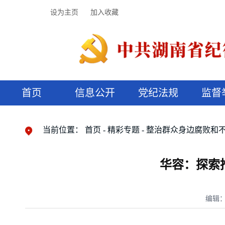
设为主页
加入收藏
首页
信息公开
党纪法规
监督
领导机构
党内法规
监督曝光
执纪审查
廉润湖湘
资料库
工作程序
国家法律
信访举报
党纪政务处分
湖湘好家风
组织机构
纪法课堂
清风文苑
预决算信
漫说纪法
当前位置：
首页
精彩专题
整治群众身边腐败和
华容：探索推
编辑