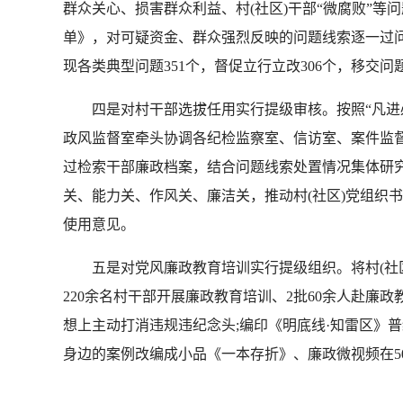
群众关心、损害群众利益、村(社区)干部“微腐败”
单》，对可疑资金、群众强烈反映的问题线索逐一过问、
现各类典型问题351个，督促立行立改306个，移交问题
四是对村干部选拔任用实行提级审核。按照“凡进必审
政风监督室牵头协调各纪检监察室、信访室、案件监
过检索干部廉政档案，结合问题线索处置情况集体研
关、能力关、作风关、廉洁关，推动村(社区)党组织
使用意见。
五是对党风廉政教育培训实行提级组织。将村(社区
220余名村干部开展廉政教育培训、2批60余人赴廉
想上主动打消违规违纪念头;编印《明底线·知雷区》普纪
身边的案例改编成小品《一本存折》、廉政微视频在5