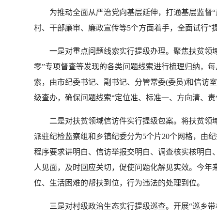
为推动全面从严治党向基层延伸，打通基层监督“最
村、干部廉审、廉政宣传等5个方面着手，全面试行“提
一是对重点问题线索实行提级办理。聚焦扶贫领域，
零”专项督查等发现的各类问题线索进行梳理归纳，每月
索，由市纪委书记、副书记、分管常委(委员)和信访
级查办，确保问题线索“定位准、标准一、方向清、责任
二是对扶贫领域信访件实行提级包案。将扶贫领域
派驻纪检监察组和乡镇纪委分为5个片20个网格，由
程序要求讲明白、信访举报交明白、调查核实核明白
人见面，及时回应关切，促使问题化解见实效。今年来
位、生活困难的帮扶到位，行为违法的处理到位。
三是对村级政治生态实行提级巡查。开展“巡乡带村”