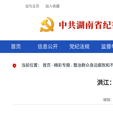
设为主页
加入收藏
首页
信息公开
党纪法规
监督
领导机构
党内法规
监督曝光
执纪审查
廉润湖湘
资料库
工作程序
国家法律
信访举报
党纪政务处分
湖湘好家风
组织机构
纪法课堂
清风文苑
预决算信
漫说纪法
当前位置：
首页
精彩专题
整治群众身边腐败和
洪江
编辑