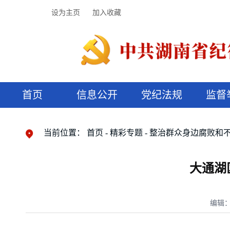
设为主页
加入收藏
首页
信息公开
党纪法规
监督
领导机构
党内法规
监督曝光
执纪审查
廉润湖湘
资料库
工作程序
国家法律
信访举报
党纪政务处分
湖湘好家风
组织机构
纪法课堂
清风文苑
预决算信
漫说纪法
当前位置：
首页
精彩专题
整治群众身边腐败和
大通湖
编辑