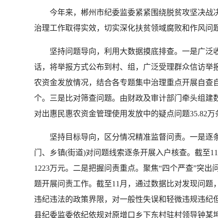
今年来，郴州市纪委监委紧紧围绕脱贫攻坚决战决胜
治理工作取得实效，切实深化扶贫领域腐败和作风问
坚持问题导向，利用大数据摸底排查。一是广泛收集
话，将举报方式公布到村、组，广泛受理群众信访举报
农资金发放情况，结合各专题集中治理重点开展自查自纠
个。三是比对筛查问题。由财政及审计部门牵头组建
对出惠民惠农资金管理使用发放中的疑点问题35.82万条，
坚持目标导向，区分情况精准监督问责。一是逐条逐
门、乡镇(街道)对问题线索逐条开展入户核查。截至11月
1223万元。二是把握问责重点。聚焦“四个严查”
题开展问责工作。截至11月，通过数据比对发现问题
违纪违法的政策界限，对一般性失误和轻微违规违纪
县纪委监委依纪依规对原增口乡下东村驻村领导钟某