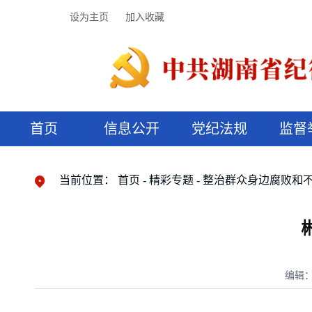
设为主页
加入收藏
首页
信息公开
党纪法规
监督
领导机构
党内法规
监督曝光
执纪审查
廉润湖湘
资料库
工作程序
国家法律
信访举报
党纪政务处分
湖湘好家风
组织机构
纪法课堂
清风文苑
预决算信
漫说纪法
当前位置：
首页
精彩专题
整治群众身边腐败和
编辑