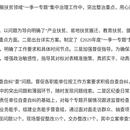
扶贫领域“一季一专题”集中治理工作中，突出整治重点，用心
以问题为导向明确了“产业扶贫、易地扶贫搬迁、教育扶贫、健
重点方面。二是出台详实方案。制定了《2020年度“一季一专题
，明确了工作要求和具体时间节点。三是加强督促指导。为确保
，增强政治敏感性，指导其对标对表精准施策、真抓实干、动真
自纠“查”问题。督促各职能单位按工作方案要求积极自查自纠
中的突出问题和薄弱环节，随时发现问题线索。二是区纪委日常
责任单位自查自纠的基础上，对每个专题开展情况跟进监督检查
业务能手，组建业务能手督查组，通过面对面走访群众、抽查项
现问题52个，现场督促整改35个，交办整改17个，其中立案审查5