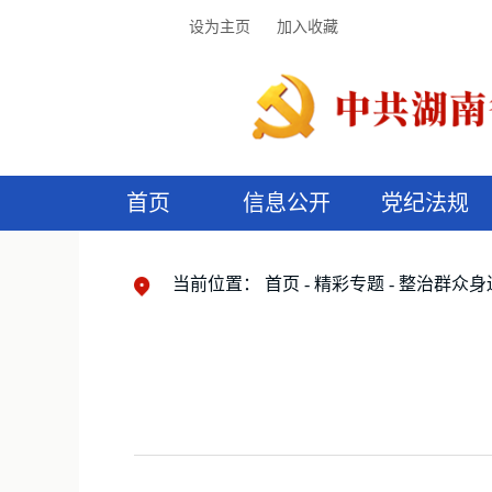
设为主页
加入收藏
首页
信息公开
党纪法规
领导机构
党内法规
监督曝光
执纪审查
廉润湖湘
资料库
工作程序
国家法律
信访举报
党纪政务处分
湖湘好家风
组织机构
纪法课堂
清风文苑
预
漫
当前位置：
首页
精彩专题
整治群众身