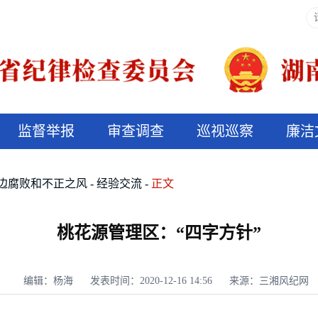
监督举报
审查调查
巡视巡察
廉洁
决算信息公开
说纪法
边腐败和不正之风
经验交流
正文
桃花源管理区：“四字方针”
编辑：杨海
发表时间：2020-12-16 14:56
来源：三湘风纪网