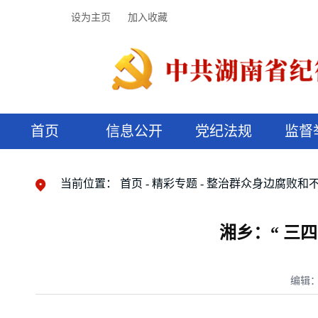
设为主页
加入收藏
首页
信息公开
党纪法规
监督
领导机构
党内法规
监督曝光
执纪审查
廉润湖湘
资料库
工作程序
国家法律
信访举报
党纪政务处分
湖湘好家风
组织机构
纪法课堂
清风文苑
预决算信
漫说纪法
当前位置：
首页
精彩专题
整治群众身边腐败和
湘乡：“ 三
编辑