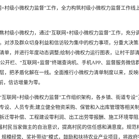
村级小微权力监督”工作，全力构筑村级小微权力监督工作线上
。
村级小微权力，通过“互联网+村级小微权力监督”工作，充分
。对涉及群众切身利益和信访较为集中的权力事项，分重大决策
力清单，并进行年度动态调整;绘制小微权力运行图表，让村干部清
务公开栏、“互联网+监督”终端查询机、手机APP、监督服务微
层，把矛盾化解在一线。全面推行小微权力清单制度以来，反映
以前，信访增量为零。
联网+村级小微权力监督”工作组织架构，各乡镇、街道专设“
专设、人员专责;建立健全物资采购、保管和入出库管理等相关制
拆迁零补偿、工程建设零利润、出工出劳零报酬、施工环境零阻
增强村民当家做主的自治意识，提高村民的信任感和满意度。规范
、规模经营、奖补带动”模式，鼓励和扶持农业产业项目，将政