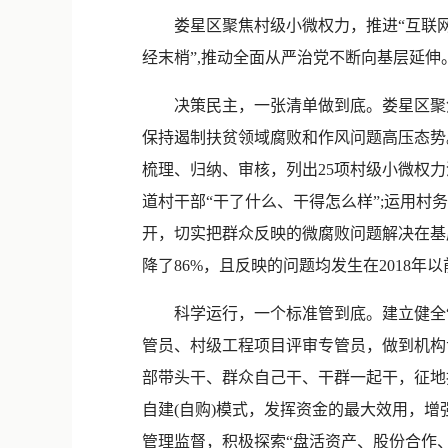
娄星区聚焦村级小微权力，推进“互联网+
经末梢”,推动全面从严治党不断向基层延伸
决策民主，一张清单做到底。娄星区聚焦
保持遏制扶贫领域腐败和作风问题高压态势
梳理、归纳、审核，列出25项村级小微权
道村干部“干了什么、干得怎么样”;运用村
开，切实把群众反映的微腐败问题解决在基
降了86%，且反映的问题均发生在2018年
科学运行，一个标准管到底。建立健全“互
管员、村级工程项目评审专管员，做到机构
部带头干、群众自己干、干群一起干，征地
自建(自购)模式，发挥资金的最大效用，
管理监督，积极探索“盘活资产、股份合作