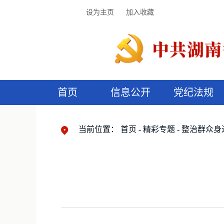
设为主页
加入收藏
首页
信息公开
党纪法规
领导机构
党内法规
监督曝光
执纪审查
廉润湖湘
资料库
工作程序
国家法律
信访举报
党纪政务处分
湖湘好家风
组织机构
纪法课堂
清风文苑
预
漫
当前位置：
首页
精彩专题
整治群众身