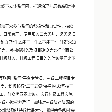
新浪微博
线下立体监督网，打通治理基层微腐败“神
QQ
微信
调动群众参与监督的积极性和自觉性，持续
、日常管理、便民服务三大类别，逐类逐项
楚自己“什么能干、什么不能干”，让群众知
信群等，对村级财务及项目建设等实行全面公
村级财务、村级工程项目的的信访量同比下
互联网+监督”平台专管员、村级工程项目专
度，积极践行“三干五零”娄星模式(坚持干
工、群众满意零上访)，实行村级工程实施
村级小微权力运行，加强对村级资产资源的
府农业奖励扶持政策最大化，撬动金融和社会