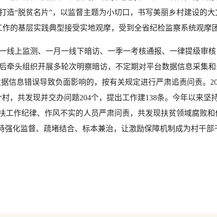
造“脱贫名片”，以监督主题为小切口，书写美丽乡村建设的大文章
”工作的基层实践典型接受实地观摩，受到全省纪检监察系统观摩
线上监测、一月一线下暗访、一季一考核通报、一律提级审核
后牵头组织开展多轮次明察暗访，不定期对平台数据信息采集和
据信息错误导致负面影响的，按有关规定进行严肃追责问责。20
个村，共发现并交办问题204个，提出工作建138条。今年以来
扶工作纪律、作风不实的人员严肃问责，共发现扶贫领域腐败和作
时，坚持强化监督、疏堵结合、标本兼治，让激励保障机制成为村干部