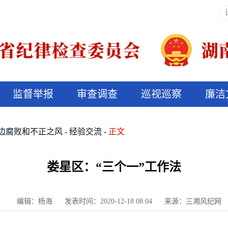
监督举报
审查调查
巡视巡察
廉洁
决算信息公开
说纪法
边腐败和不正之风
经验交流
正文
娄星区：“三个一”工作法
编辑：杨海
发表时间：2020-12-18 08:04
来源：三湘风纪网