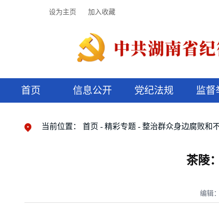
设为主页
加入收藏
首页
信息公开
党纪法规
监督
领导机构
党内法规
监督曝光
执纪审查
廉润湖湘
资料库
工作程序
国家法律
信访举报
党纪政务处分
湖湘好家风
组织机构
纪法课堂
清风文苑
预决算信
漫说纪法
当前位置：
首页
精彩专题
整治群众身边腐败和
茶陵：
编辑