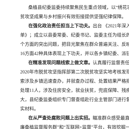
桑植县纪委监委持续聚焦民生重点领域，以“绣花功
贫攻坚成果与乡村振兴有效衔接提供坚强纪律保障。
在强化政治责任担当上下功夫。
出台 《2021
单》；成立以县委常委、纪委书记、监委主任为组长的
个方面的突出问题，把目光聚焦在群众普遍关注、反
16方面42种具体表现上下功夫，并以各乡镇纪委、派
在精准发现问题线索上做文章。
认真履行监督责任
2020年市脱贫攻坚指挥部第二次脱贫攻坚实地考核
索涉及乡镇迅速查办，并就查办过程、处置结果严格
处理11人，涉及住房安全，就业扶贫，兜底保障、
大，县纪委监委组织专门督查组赴行业主管部门进行
实材料。
在从严查处腐败问题上出实招。
瞄准群众感受最
廉桑植监督服务群”和“互联网+监督”平台，有效挖