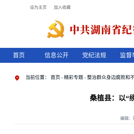
设为主页
加入收藏
首页
信息公开
党纪法规
监督
领导机构
党内法规
监督曝光
执纪审查
廉润湖湘
资料库
工作程序
国家法律
信访举报
党纪政务处分
湖湘好家风
组织机构
纪法课堂
清风文苑
预决算信
漫说纪法
当前位置：
首页
精彩专题
整治群众身边腐败和
桑植县：以“
编辑：