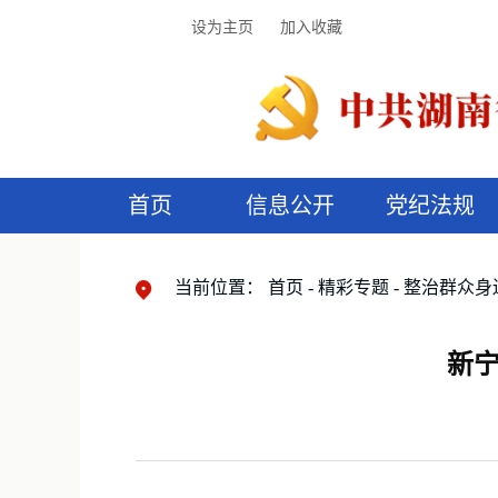
设为主页
加入收藏
首页
信息公开
党纪法规
领导机构
党内法规
监督曝光
执纪审查
廉润湖湘
资料库
工作程序
国家法律
信访举报
党纪政务处分
湖湘好家风
组织机构
纪法课堂
清风文苑
预
漫
当前位置：
首页
精彩专题
整治群众身
新宁