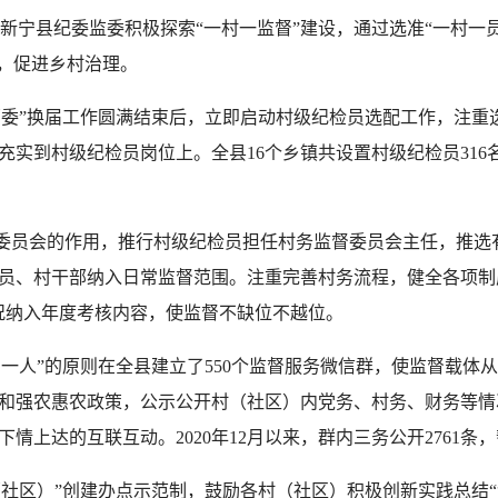
宁县纪委监委积极探索“一村一监督”建设，通过选准“一村一员”
督，促进乡村治理。
两委”换届工作圆满结束后，立即启动村级纪检员选配工作，注重
实到村级纪检员岗位上。全县16个乡镇共设置村级纪检员316
委员会的作用，推行村级纪检员担任村务监督委员会主任，推选
员、村干部纳入日常监督范围。注重完善村务流程，健全各项制
况纳入年度考核内容，使监督不缺位不越位。
一人”的原则在全县建立了550个监督服务微信群，使监督载体从
和强农惠农政策，公示公开村（社区）内党务、村务、财务等情
上达的互联互动。2020年12月以来，群内三务公开2761条，
（社区）”创建办点示范制，鼓励各村（社区）积极创新实践总结