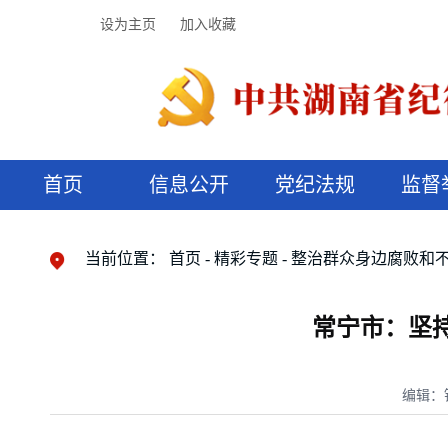
设为主页
加入收藏
首页
信息公开
党纪法规
监督
领导机构
党内法规
监督曝光
执纪审查
廉润湖湘
资料库
工作程序
国家法律
信访举报
党纪政务处分
湖湘好家风
组织机构
纪法课堂
清风文苑
预决算信
漫说纪法
当前位置：
首页
精彩专题
整治群众身边腐败和
常宁市：坚
编辑：