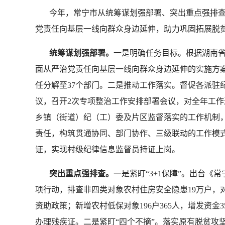
今年，常宁市从统筹谋划强部署、突出重点强排查
党责任向基层一线向群众身边延伸，助力巩固拓展脱
统筹谋划强部署。
一是明确任务目标。根据湖南
面从严治党责任向基层一线向群众身边延伸的实施方案
任分解至37个部门。二是推动工作落实。督促各派驻
议，召开2次专项整治工作安排部署会议，对全年工
乡镇（街道）纪（工）委及片区监督落实的工作机制
责任，构筑贯通协同、部门协作、三级联动的工作模式
证，实现村级纪律信息监督员持证上岗。
突出重点强排查。
一是紧盯“3+1保障”。出台
项行动，排查非四类对象农村住房安全隐患19万户，对
资助政策；新增农村低保对象196户365人，增发资金3
办理残疾证。二是紧盯“四个不摘”。落实原有脱贫攻