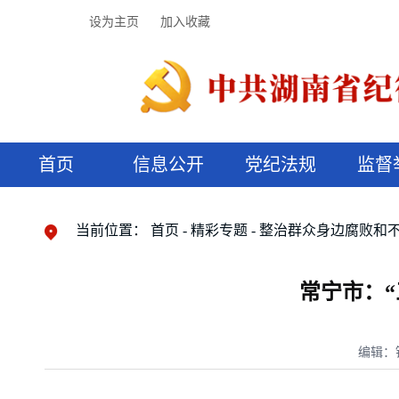
设为主页
加入收藏
首页
信息公开
党纪法规
监督
领导机构
党内法规
监督曝光
执纪审查
廉润湖湘
资料库
工作程序
国家法律
信访举报
党纪政务处分
湖湘好家风
组织机构
纪法课堂
清风文苑
预决算信
漫说纪法
当前位置：
首页
精彩专题
整治群众身边腐败和
常宁市：
编辑：