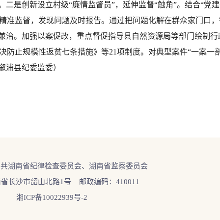
二是创新设立村级“廉情监督员”，延伸监督“触角”。结合“党建+
准监督，发现问题及时报告。通过把问题化解在群众家门口，截至
本兼治。加强以案促改，重点督促指导县自然资源局等部门绘制行政
决防止规模性返贫七条措施》等21项制度。对典型案件“一案一
（溆浦县纪委监委）
中共湖南省纪律检查委员会、湖南省监察委员会
省长沙市韶山北路1号 邮政编码：410011
湘ICP备10022939号-2