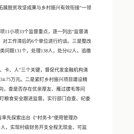
新浪微博
展脱贫攻坚成果与乡村振兴有效衔接“一领
QQ
微信
11小项33个监督重点，逐一列出“监督清
次，对工作滞后的6个单位进行约谈。三是整改
类问题131个，处理138人，处分62人，追缴
、卡、人”三个关键，督促代发金融机构清
金34.75万元。二是紧盯乡村振兴项目建设精
流向，查是否存在优亲厚友、雁过拔毛等问
紧盯粮食安全跟进监督。实行部门自查、纪委
率先探索出台《“村务卡”使用管理办
个人，实现村级财务开支全程无现金、可监