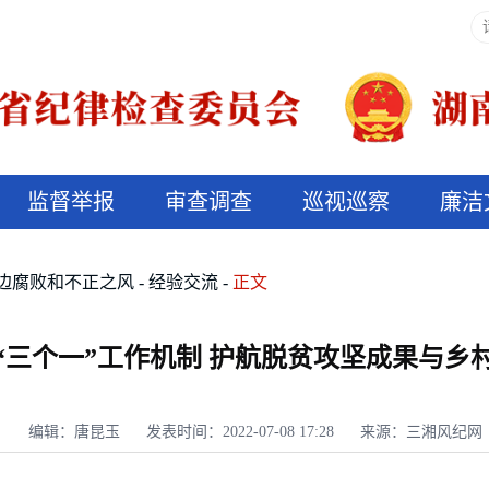
监督举报
审查调查
巡视巡察
廉洁
决算信息公开
说纪法
边腐败和不正之风
经验交流
正文
“三个一”工作机制 护航脱贫攻坚成果与乡
编辑：唐昆玉
发表时间：2022-07-08 17:28
来源：三湘风纪网