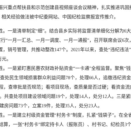
兴重点帮扶县和示范创建县视频座谈会议精神，扎实推进巩固拓
，相关经验做法被中纪委网站、中国纪检监察报宣传推介。
一是清单制定“细”。结合县乡实际将监督清单细化分解为6大项
实行“一月一汇总、一月一调度、一月一通报”，召开联席会议6
，销号管理，共推动整改147个。2021年以来，查处“违纪违法”
万元。
一是紧盯惠民惠农财政补贴资金“一卡通”全程监督。聚焦“钱
来，共查处民生领域损害群众利益问题78个，处理66人，追缴违纪资
过程，查审批是否规范；看项目现场，查质量是否过硬；看资金
。共查处项目建设领域问题19个，处理14人，处分12人。三是
房问题73个，立案19件，处理35人，处分23人。
一是建立村级资金管理“村务卡”制度，扎紧“钱袋子”。在全省
”结算，一张“村务卡”绑定持卡人（报账员）、村书记、纪检员3