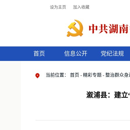
设为主页
加入收藏
首页
信息公开
党纪法规
领导机构
党内法规
监督曝光
执纪审查
廉润湖湘
资料库
工作程序
国家法律
信访举报
党纪政务处分
湖湘好家风
组织机构
纪法课堂
清风文苑
预
漫
当前位置：
首页
精彩专题
整治群众身
溆浦县：建立