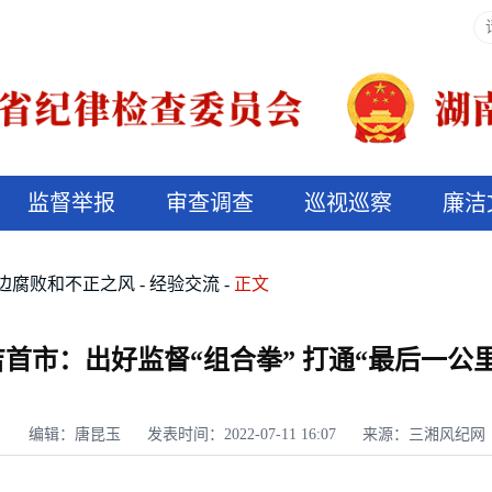
监督举报
审查调查
巡视巡察
廉洁
决算信息公开
说纪法
边腐败和不正之风
经验交流
正文
吉首市：出好监督“组合拳” 打通“最后一公里
编辑：唐昆玉
发表时间：2022-07-11 16:07
来源：三湘风纪网