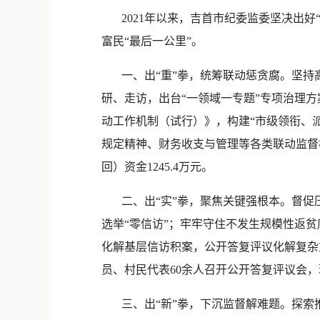
2021年以来，吉首市纪委监委坚决出好
富民“最后一公里”。
一、出“重”拳，统筹联动惩贪腐。坚持高
研、走访，出台“一领域一专题”专项治理
动工作机制（试行）》，构建“市级领衔、派
规定精神、财务收支与管理等各类联动监督检
回）资金1245.4万元。
二、出“实”拳，聚焦关键强根本。督促压
选举“零信访”；牢牢守住不发生规模性返贫
化解基层信访积案，公开答复评议化解复杂
员、村民代表60余人召开公开答复评议会
三、出“新”拳，下沉监督解难题。探索推