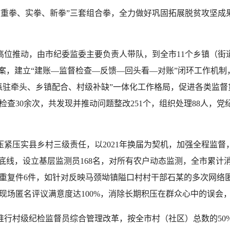
“重拳、实拳、新拳”三套组合拳，全力做好巩固拓展脱贫攻坚成
位推动，由市纪委监委主要负责人带队，到全市11个乡镇（街
方案，建立“建账—监督检查—反馈—回头看—对账”闭环工作机
驻牵头、乡镇配合、村级补缺”一体化工作格局，促进各类监督贯
查30余次，共发现并推动问题整改251个，组织处理88人，党纪
紧压实县乡村三级责任，以2021年换届为契机，加强全程监督
底线，设立基层监测员168名，对所有农户动态监测，全市累计消除
重复件6件，如针对反映马颈坳镇隘口村村干部石某的多次网络
，现场匿名评议满意度达100%，消除长期积压在群众心中的误会
行村级纪检监督员综合管理改革，按全市村（社区）总数的50%