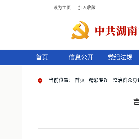
设为主页
加入收藏
首页
信息公开
党纪法规
领导机构
党内法规
监督曝光
执纪审查
廉润湖湘
资料库
工作程序
国家法律
信访举报
党纪政务处分
湖湘好家风
组织机构
纪法课堂
清风文苑
预
漫
当前位置：
首页
精彩专题
整治群众身