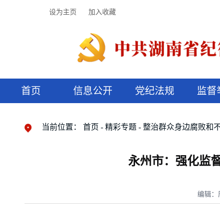
设为主页
加入收藏
首页
信息公开
党纪法规
监督
领导机构
党内法规
监督曝光
执纪审查
廉润湖湘
资料库
工作程序
国家法律
信访举报
党纪政务处分
湖湘好家风
组织机构
纪法课堂
清风文苑
预决算信
漫说纪法
当前位置：
首页
精彩专题
整治群众身边腐败和
永州市：强化监
编辑：