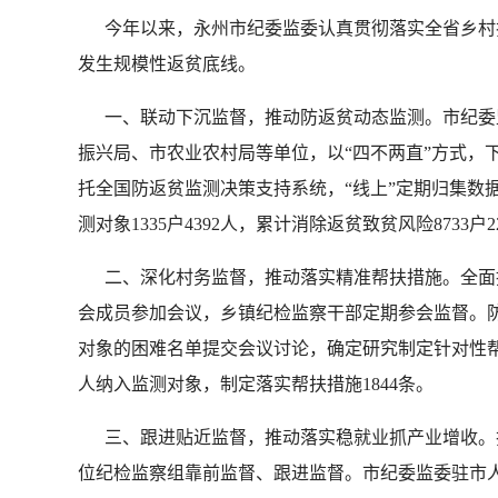
今年以来，永州市纪委监委认真贯彻落实全省乡村振
发生规模性返贫底线。
一、联动下沉监督，推动防返贫动态监测。市纪委监
振兴局、市农业农村局等单位，以“四不两直”方式，
托全国防返贫监测决策支持系统，“线上”定期归集数
测对象1335户4392人，累计消除返贫致贫风险8733
二、深化村务监督，推动落实精准帮扶措施。全面推
会成员参加会议，乡镇纪检监察干部定期参会监督。防
对象的困难名单提交会议讨论，确定研究制定针对性帮扶措
人纳入监测对象，制定落实帮扶措施1844条。
三、跟进贴近监督，推动落实稳就业抓产业增收。把
位纪检监察组靠前监督、跟进监督。市纪委监委驻市